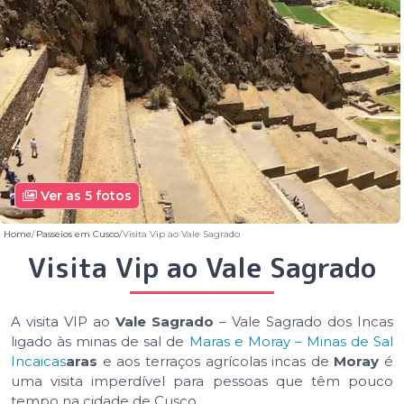
Ver as 5 fotos
Home
Passeios em Cusco
Visita Vip ao Vale Sagrado
Visita Vip ao Vale Sagrado
A visita VIP ao
Vale Sagrado
– Vale Sagrado dos Incas
ligado às minas de sal de
Maras e Moray – Minas de Sal
Incaicas
aras
e aos terraços agrícolas incas de
Moray
é
uma visita imperdível para pessoas que têm pouco
tempo na cidade de Cusco.