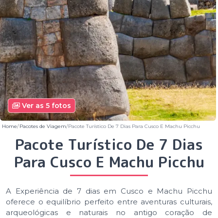
Ver as 5 fotos
Home
Pacotes de Viagem
Pacote Turístico De 7 Dias Para Cusco E Machu Picchu
Pacote Turístico De 7 Dias
Para Cusco E Machu Picchu
A Experiência de 7 dias em Cusco e Machu Picchu
oferece o equilíbrio perfeito entre aventuras culturais,
arqueológicas e naturais no antigo coração de