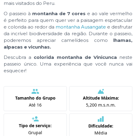
mais visitados do Peru.
O passeio à
montanha de 7 cores
e ao vale vermelho
é perfeito para quem quer ver a paisagem espetacular
e colorida ao redor da
montanha Ausangate
e desfrutar
da incrível biodiversidade da região. Durante o passeio,
poderemos apreciar camelídeos como
lhamas,
alpacas e vicunhas.
Descubra a
colorida montanha de Vinicunca
neste
passeio único. Uma experiência que você nunca vai
esquecer!
Tamanho do Grupo
Altitude Máxima:
Até 16
5,200 m.s.n.m.
Tipo de serviço:
Dificuldade:
Grupal
Média