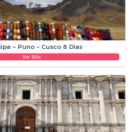
ipa – Puno – Cusco 8 Dias
Ver Más