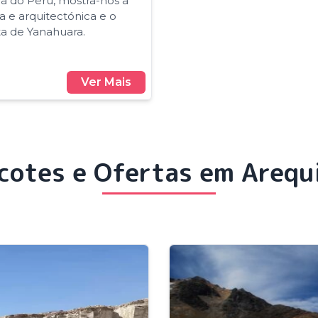
a do Peru, mostra-nos a
a e arquitectónica e o
ta de Yanahuara.
Ver Mais
cotes e Ofertas em Arequ