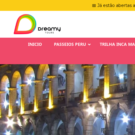
📅 Já estão abertas 
INICIO
PASSEIOS PERU
TRILHA INCA M