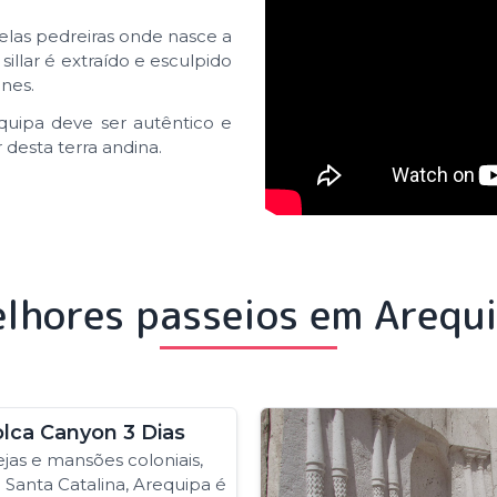
pelas pedreiras onde nasce a
llar é extraído e esculpido
anes.
uipa deve ser autêntico e
desta terra andina.
lhores passeios em Arequ
olca Canyon 3 Dias
ejas e mansões coloniais,
Santa Catalina, Arequipa é