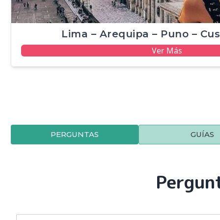
Lima – Arequipa – Puno – Cus
Ver Más
PERGUNTAS
GUÍAS
Pergunt