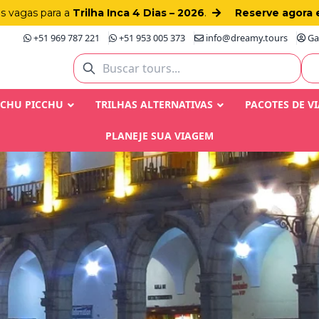
as vagas para a
Trilha Inca 4 Dias – 2026
.
Reserve agora 
+51 969 787 221
+51 953 005 373
info@dreamy.tours
Gay
ACHU PICCHU
TRILHAS ALTERNATIVAS
PACOTES DE V
PLANEJE SUA VIAGEM