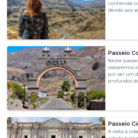
conhecida c
devido aos se
Passeio C
Neste passeio
visitaremos 
por ser um d
profundos d
Passeio C
A visita à ci