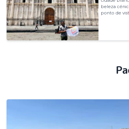
cidade branc
beleza cénic
ponto de vis
Pa