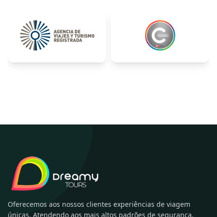
Oferecemos aos nossos clientes experiências de viagem
únicas. Atendendo aos mais altos padrões de segurança,