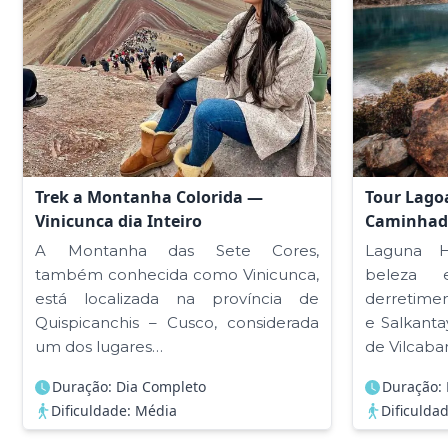
Trek a Montanha Colorida —
Tour Lago
Vinicunca dia Inteiro
Caminhad
A Montanha das Sete Cores,
Laguna 
também conhecida como Vinicunca,
beleza 
está localizada na província de
derretime
Quispicanchis – Cusco, considerada
e Salkantay
um dos lugares…
de Vilcab
Duração: Dia Completo
Duração: 
Dificuldade: Média
Dificulda