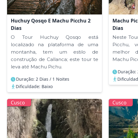
Huchuy Qosqo E Machu Picchu 2
Machu Pic
Dias
Dias
O Tour Huchuy Qosqo está
Neste Tou
localizado na plataforma de uma
Picchu, 
montanha, tem um estilo de
melhor d
construção de Callanca; este tour te
Machu Picc
leva até Machu Pichu.
Duração: 
Duração: 2 Dias / 1 Noites
Dificulda
Dificuldade: Baixo
Cusco
Cusco