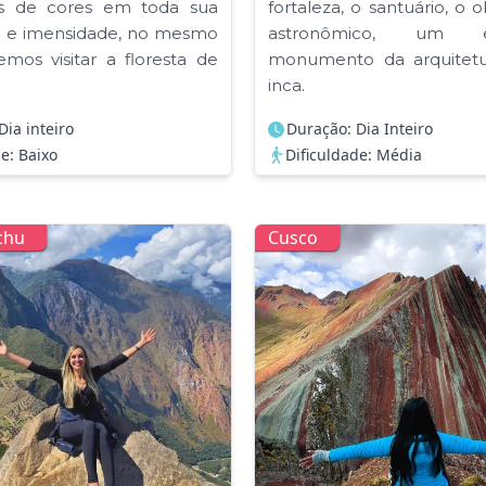
s de cores em toda sua
fortaleza, o santuário, o 
 e imensidade, no mesmo
astronômico, um en
mos visitar a floresta de
monumento da arquitetur
inca.
Dia inteiro
Duração: Dia Inteiro
e: Baixo
Dificuldade: Média
chu
Cusco