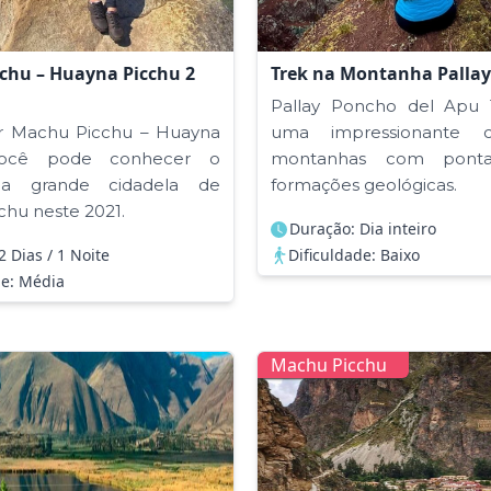
chu – Huayna Picchu 2
Trek na Montanha Palla
Pallay Poncho del Apu T
r Machu Picchu – Huayna
uma impressionante 
você pode conhecer o
montanhas com pontas
a grande cidadela de
formações geológicas.
hu neste 2021.
Duração: Dia inteiro
2 Dias / 1 Noite
Dificuldade: Baixo
de: Média
Machu Picchu