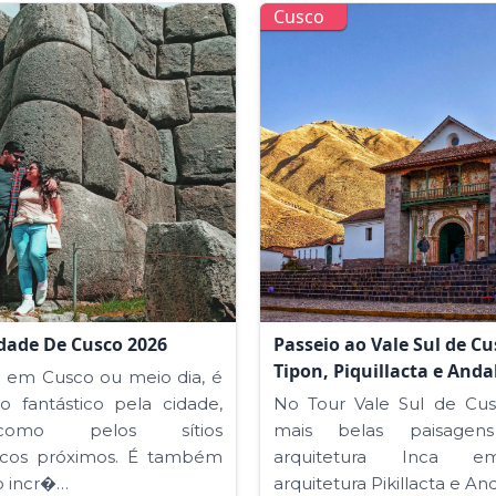
Cusco
idade De Cusco 2026
Passeio ao Vale Sul de Cu
Tipon, Piquillacta e Anda
r em Cusco ou meio dia, é
o fantástico pela cidade,
No Tour Vale Sul de Cu
mo pelos sítios
mais belas paisagens 
icos próximos. É também
arquitetura Inca e
 incr�…
arquitetura Pikillacta e And