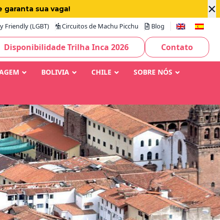
×
e garanta sua vaga!
 Friendly (LGBT)
Circuitos de Machu Picchu
Blog
Disponibilidade Trilha Inca 2026
Contato
IAGEM
BOLIVIA
CHILE
SOBRE NÓS