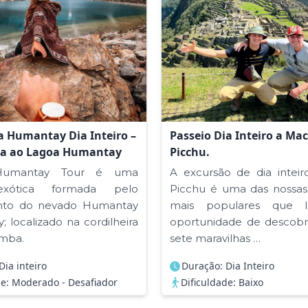
a Humantay Dia Inteiro –
Passeio Dia Inteiro a Ma
a ao Lagoa Humantay
Picchu.
Humantay Tour é uma
A excursão de dia intei
exótica formada pelo
Picchu é uma das nossas
nto do nevado Humantay
mais populares que 
; localizado na cordilheira
oportunidade de descobr
amba.
sete maravilhas …
Dia inteiro
Duração: Dia Inteiro
de: Moderado - Desafiador
Dificuldade: Baixo