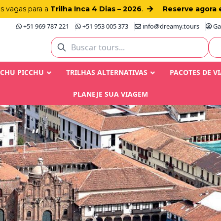
as vagas para a
Trilha Inca 4 Dias – 2026
.
Reserve agora 
+51 969 787 221
+51 953 005 373
info@dreamy.tours
Gay
ACHU PICCHU
TRILHAS ALTERNATIVAS
PACOTES DE V
PLANEJE SUA VIAGEM