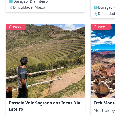
Duração: Dia inteiro
Dificuldade: Maixo
Duração: 
Dificuldad
Cusco
Cusco
Passeio Vale Sagrado dos Incas Dia
Trek Mont
Inteiro
No Palcoy