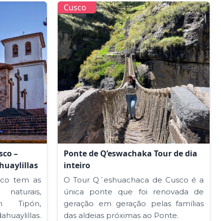
Cusco
sco –
Ponte de Q’eswachaka Tour de dia
huaylillas
inteiro
sco tem as
O Tour Q´eshuachaca de Cusco é a
naturais,
única ponte que foi renovada de
m Tipón,
geração em geração pelas famílias
ahuaylillas.
das aldeias próximas ao Ponte.