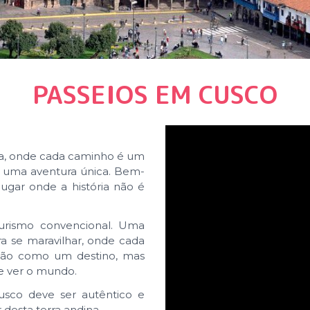
PASSEIOS EM CUSCO
ia, onde cada caminho é um
a uma aventura única. Bem-
lugar onde a história não é
urismo convencional. Uma
 se maravilhar, onde cada
não como um destino, mas
e ver o mundo.
sco deve ser autêntico e
desta terra andina.