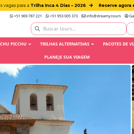
as vagas para a
Trilha Inca 4 Dias – 2026
.
Reserve agora 
+51 969 787 221
+51 953 005 373
info@dreamy.tours
Gay
ACHU PICCHU
TRILHAS ALTERNATIVAS
PACOTES DE V
PLANEJE SUA VIAGEM