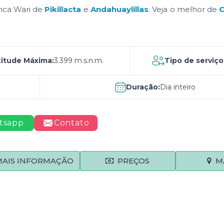
Inca Wari de
Pikillacta
e
Andahuaylillas
. Veja o melhor de
titude Máxima:
3.399 m.s.n.m.
Tipo de serviço
Duração:
Dia inteiro
tsapp
Contato
MAIS INFORMAÇÃO
PREÇOS
M