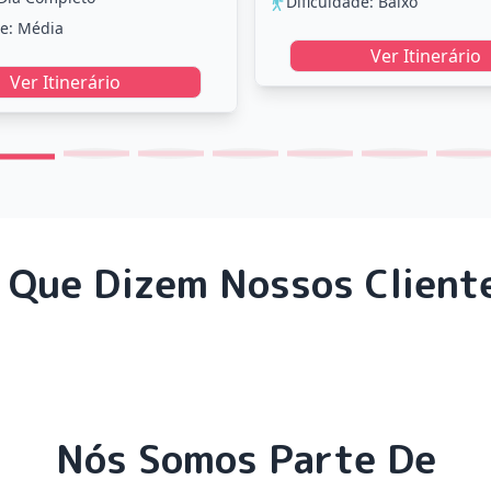
Dificuldade: Baixo
de: Média
Ver Itinerário
Ver Itinerário
 Que Dizem Nossos Client
Nós Somos Parte De