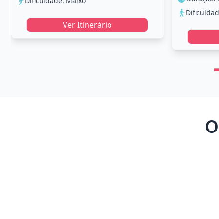
Dificuldade: Maixo
Dificulda
Ver Itinerário
O