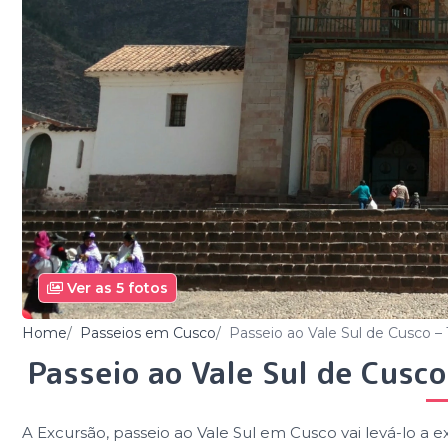
Ver as 5 fotos
Home
Passeios em Cusco
Passeio ao Vale Sul de Cusco – T
Passeio ao Vale Sul de Cusco 
A Excursão, passeio ao Vale Sul em Cusco vai levá-lo a e