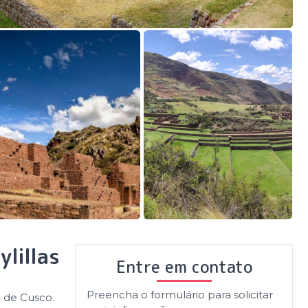
ylillas
Entre em contato
Preencha o formulário para solicitar
l de Cusco.