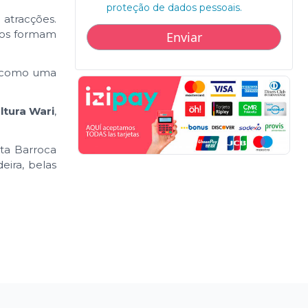
proteção de dados pessoais.
atracções.
ntos formam
a como uma
ltura Wari
,
ta Barroca
eira, belas