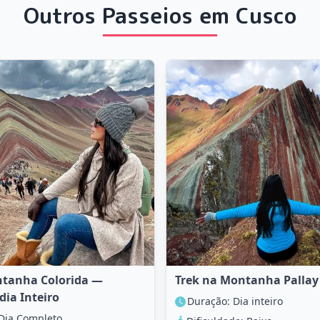
Outros Passeios em Cusco
ntanha Colorida —
Trek na Montanha Palla
dia Inteiro
Duração: Dia inteiro
Dia Completo