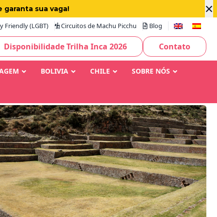
×
e garanta sua vaga!
 Friendly (LGBT)
Circuitos de Machu Picchu
Blog
Disponibilidade Trilha Inca 2026
Contato
IAGEM
BOLIVIA
CHILE
SOBRE NÓS