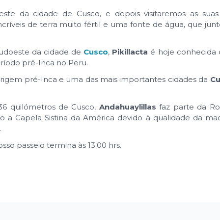
e da cidade de Cusco, e depois visitaremos as suas 
críveis de terra muito fértil e uma fonte de água, que ju
 sudoeste da cidade de
Cusco
,
Pikillacta
é hoje conhecid
ríodo pré-Inca no Peru.
rigem pré-Inca e uma das mais importantes cidades da
Cu
a 36 quilómetros de Cusco,
Andahuaylillas
faz parte da Ro
o a Capela Sistina da América devido à qualidade da mad
sui.
sso passeio termina às 13:00 hrs.