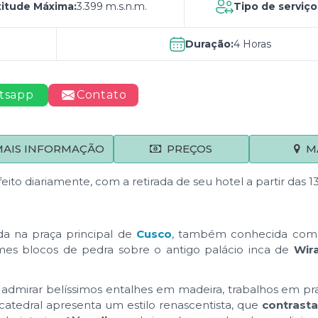
titude Máxima:
3.399 m.s.n.m.
Tipo de serviço
Duração:
4 Horas
tsapp
Contato
MAIS INFORMAÇÃO
PREÇOS
M
eito diariamente, com a retirada de seu hotel a partir das 13
ada na praça principal de
Cusco
, também conhecida com
mes blocos de pedra sobre o antigo palácio inca de
Wir
l admirar belíssimos entalhes em madeira, trabalhos em pr
 catedral apresenta um estilo renascentista, que
contrast