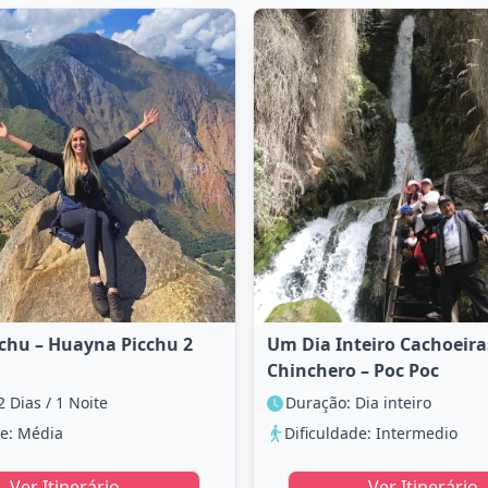
chu – Huayna Picchu 2
Um Dia Inteiro Cachoeira
Chinchero – Poc Poc
 Dias / 1 Noite
Duração: Dia inteiro
de: Média
Dificuldade: Intermedio
Ver Itinerário
Ver Itinerário