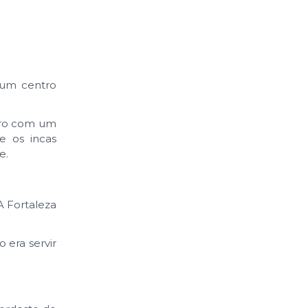
 um centro
tro com um
e os incas
e.
A Fortaleza
o era servir