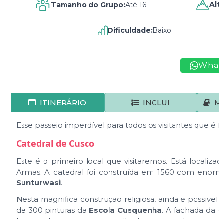
Al
Tamanho do Grupo:
Até 16
Dificuldade:
Baixo
Wha
ITINERÁRIO
INCLUI
Esse passeio imperdível para todos os visitantes que é f
Catedral de Cusco
Este é o primeiro local que visitaremos. Está localiz
Armas. A catedral foi construída em 1560 com enor
Sunturwasi
.
Nesta magnífica construção religiosa, ainda é possíve
de 300 pinturas da
Escola Cusquenha
. A fachada da