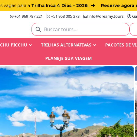
as vagas para a
Trilha Inca 4 Dias – 2026
.
Reserve agora 
+51 969 787 221
+51 953 005 373
info@dreamy.tours
Gay
ACHU PICCHU
TRILHAS ALTERNATIVAS
PACOTES DE V
PLANEJE SUA VIAGEM