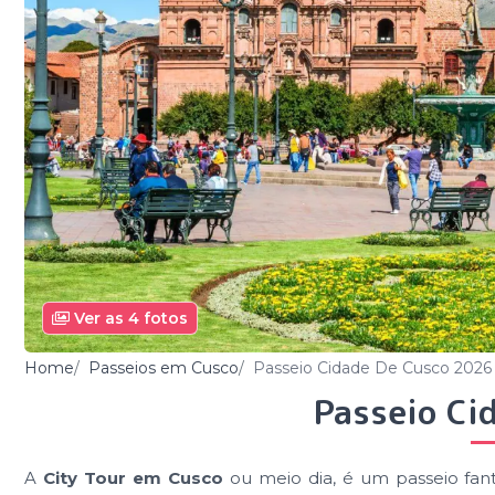
Ver as 4 fotos
Home
Passeios em Cusco
Passeio Cidade De Cusco 2026
Passeio Ci
A
City Tour em Cusco
ou meio dia, é um passeio fant