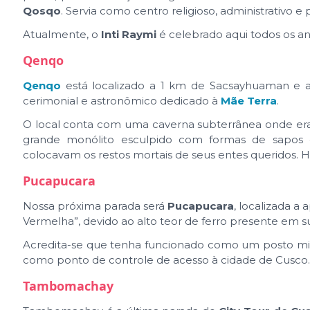
Qosqo
. Servia como centro religioso, administrativo e p
Atualmente, o
Inti Raymi
é celebrado aqui todos os an
Qenqo
Qenqo
está localizado a 1 km de Sacsayhuaman e 
cerimonial e astronômico dedicado à
Mãe Terra
.
O local conta com uma caverna subterrânea onde era
grande monólito esculpido com formas de sapos
colocavam os restos mortais de seus entes queridos. 
Pucapucara
Nossa próxima parada será
Pucapucara
, localizada 
Vermelha”, devido ao alto teor de ferro presente em s
Acredita-se que tenha funcionado como um posto mili
como ponto de controle de acesso à cidade de Cusco.
Tambomachay