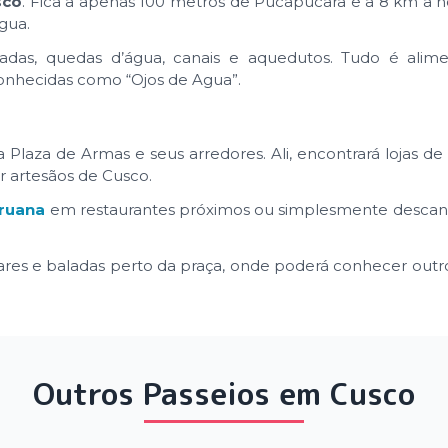
sco
. Fica a apenas 100 metros de Pucapucara e a 8 km a 
gua.
das, quedas d’água, canais e aquedutos. Tudo é alim
conhecidas como “Ojos de Agua”.
Plaza de Armas e seus arredores. Ali, encontrará lojas de
or artesãos de Cusco.
ruana
em restaurantes próximos ou simplesmente desca
ares e baladas perto da praça, onde poderá conhecer outro
Outros Passeios em Cusco