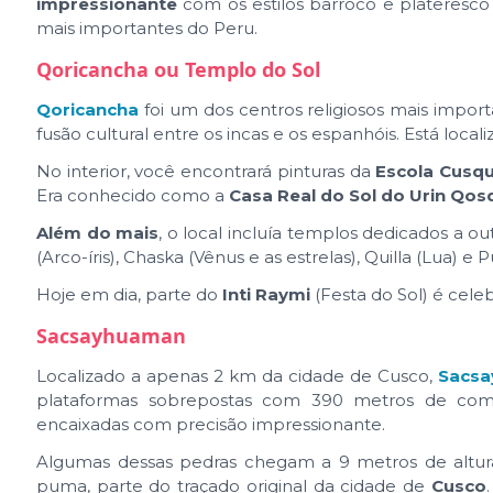
impressionante
com os estilos barroco e plateresco 
mais importantes do Peru.
Qoricancha ou Templo do Sol
Qoricancha
foi um dos centros religiosos mais impor
fusão cultural entre os incas e os espanhóis. Está loca
No interior, você encontrará pinturas da
Escola Cusq
Era conhecido como a
Casa Real do Sol do Urin Qos
Além do mais
, o local incluía templos dedicados a o
(Arco-íris), Chaska (Vênus e as estrelas), Quilla (Lua
Hoje em dia, parte do
Inti Raymi
(Festa do Sol) é celeb
Sacsayhuaman
Localizado a apenas 2 km da cidade de Cusco,
Sacs
plataformas sobrepostas com 390 metros de comp
encaixadas com precisão impressionante.
Algumas dessas pedras chegam a 9 metros de altu
puma, parte do traçado original da cidade de
Cusco