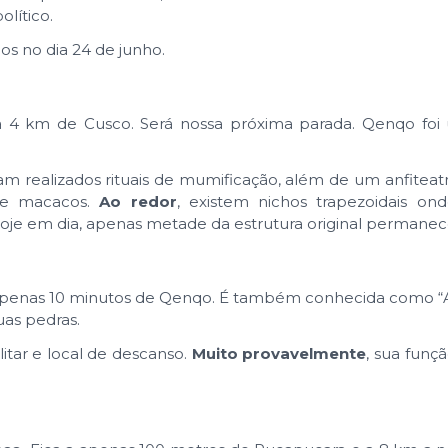
olítico.
os no dia 24 de junho.
a 4 km de Cusco. Será nossa próxima parada. Qenqo foi
m realizados rituais de mumificação, além de um anfitea
 e macacos.
Ao redor
, existem nichos trapezoidais ond
Hoje em dia, apenas metade da estrutura original permanec
a apenas 10 minutos de Qenqo. É também conhecida como “
uas pedras.
tar e local de descanso.
Muito provavelmente
, sua funçã