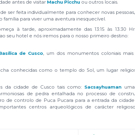
ade antes de visitar
Machu Picchu
ou outros locais.
ode ser feita individualmente para conhecer novas pessoas
amília para viver uma aventura inesquecível.
omeça à tarde, aproximadamente das 13:15 às 13:30 H
ao seu hotel e nós iremos para o nosso primeiro destino:
Basílica de Cusco
, um dos monumentos coloniais mais 
.
cha conhecidas como o templo do Sol, um lugar religio
mos da cidade de Cusco tais como:
Sacsayhuaman
uma
 harmoniosas de pedra entalhada no processo de constr
o de controlo de Puca Pucara para a entrada da cidade
portantes centros arqueológicos de carácter religioso