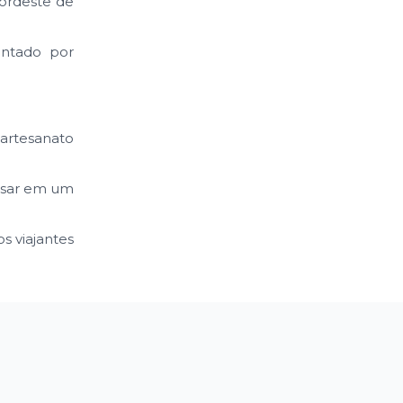
nordeste de
entado por
 artesanato
nsar em um
s viajantes