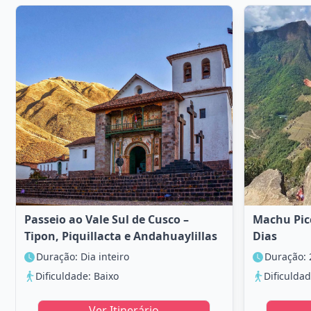
Passeio ao Vale Sul de Cusco –
Machu Pic
Tipon, Piquillacta e Andahuaylillas
Dias
Duração: Dia inteiro
Duração: 2
Dificuldade: Baixo
Dificulda
Ver Itinerário