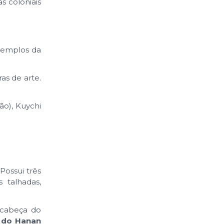
as coloniais
xemplos da
as de arte.
ão), Kuychi
Possui três
 talhadas,
a cabeça do
do Hanan