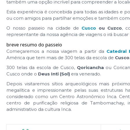
também uma opção incrível para compreender a localid
Esta experiência é concebida para todas as idades e p
ou com amigos para partilhar emoções e também como f
O nosso passeio na cidade de
Cusco
ou Cuzco
, c
representante da nossa agência de viagens o irá buscar 
breve resumo do passeio
Começaremos a nossa viagem a partir da
Catedral 
América que tem mais de 300 telas da escola de
Cusco
300 telas da escola de Cusco,
Qoricancha
ou Corican
Cusco onde o
Deus Inti (Sol)
era venerado.
Depois visitaremos sítios arqueológicos mais próxi
megalítica e impressionante pelas suas estruturas
considerado como um Centro Astronômico Inca. Centr
centro de purificação religiosa de Tambomachay, im
administrativo da cultura Inca.