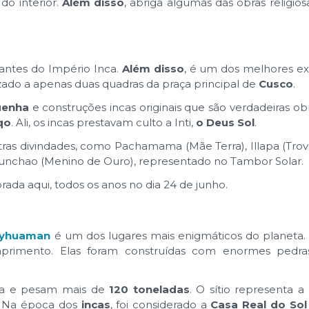
do interior.
Além disso
, abriga algumas das obras religios
tantes do Império Inca.
Além disso
, é um dos melhores e
lizado a apenas duas quadras da praça principal de
Cusco
.
uenha
e construções incas originais que são verdadeiras obr
qo
. Ali, os incas prestavam culto a Inti,
o Deus Sol
.
utras divindades, como Pachamama (Mãe Terra), Illapa (Trov
) e Punchao (Menino de Ouro), representado no Tambor Solar.
rada aqui, todos os anos no dia 24 de junho.
ayhuaman
é um dos lugares mais enigmáticos do planeta. 
rimento. Elas foram construídas com enormes pedras
ra e pesam mais de
120 toneladas
. O sítio representa 
. Na época dos
incas
, foi considerado a
Casa Real do Sol