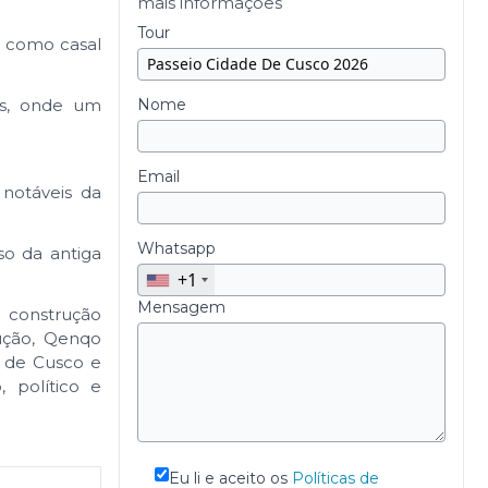
mais informações
Tour
, como casal
rs, onde um
Nome
Email
notáveis da
Whatsapp
so da antiga
+1
Mensagem
 construção
ução, Qenqo
 de Cusco e
, político e
Eu li e aceito os
Políticas de