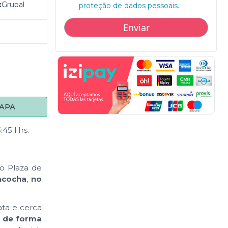
:
Grupal
proteção de dados pessoais.
APA
:45 Hrs.
o Plaza de
acocha
,
no
ata e cerca
a de forma