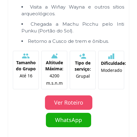
Visita a Wiñay Wayna e outros sítios
arqueológicos.
Chegada a Machu Picchu pelo Inti
Punku (Portão do Sol).
Retorno a Cusco de trem e ônibus.
Tamanho
Altitude
Tipo de
Dificuldade:
do Grupo
Máxima:
serviço:
Moderado
Até 16
4200
Grupal
m.s.n.m
Ver Roteiro
WhatsApp