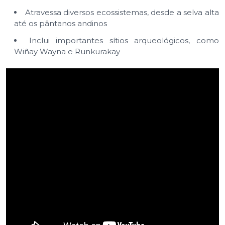
Atravessa diversos ecossistemas, desde a selva alta
até os pântanos andinos
Inclui importantes sítios arqueológicos, como
Wiñay Wayna e Runkurakay