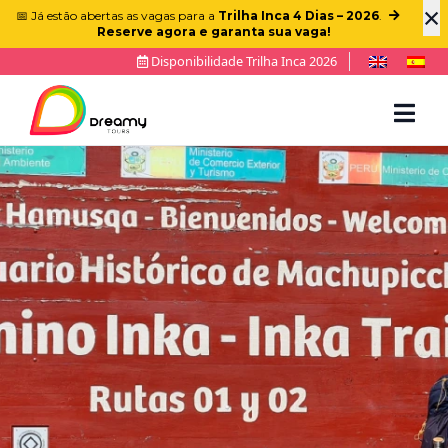
×
📅 Já estão abertas as vagas para a
Trilha Inca 4 Dias – 2026
.
Reserve agora e garanta sua vaga!
Disponibilidade Trilha Inca 2026