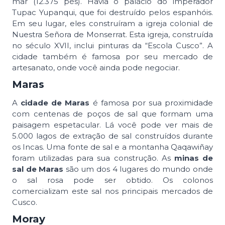
mar (12.375 pés). Havia o palácio do imperador
Tupac Yupanqui, que foi destruído pelos espanhóis.
Em seu lugar, eles construíram a igreja colonial de
Nuestra Señora de Monserrat. Esta igreja, construída
no século XVII, inclui pinturas da “Escola Cusco”. A
cidade também é famosa por seu mercado de
artesanato, onde você ainda pode negociar.
Maras
A
cidade de Maras
é famosa por sua proximidade
com centenas de poços de sal que formam uma
paisagem espetacular. Lá você pode ver mais de
5.000 lagos de extração de sal construídos durante
os Incas. Uma fonte de sal e a montanha Qaqawiñay
foram utilizadas para sua construção. As
minas de
sal de Maras
são um dos 4 lugares do mundo onde
o sal rosa pode ser obtido. Os colonos
comercializam este sal nos principais mercados de
Cusco.
Moray