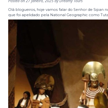
Posted on
27 janeiro, 2025
by
Dreamy Tours
Olá blogueiros, hoje vamos falar do Senhor de Sipan 
que foi apelidado pela National Geographic como Tu