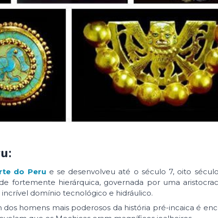
ru
:
rte do Peru
e se desenvolveu até o século 7, oito sécul
e fortemente hierárquica, governada por uma aristocraci
 incrível domínio tecnológico e hidráulico.
m dos homens mais poderosos da história pré-incaica é en