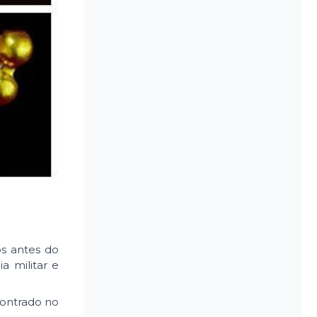
os antes do
a militar e
contrado no