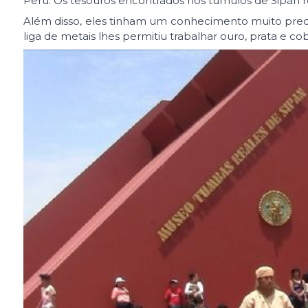
Peru. Os tesouros encontrados nos túmulos de Sipán r
Além disso, eles tinham um conhecimento muito precis
liga de metais lhes permitiu trabalhar ouro, prata e c