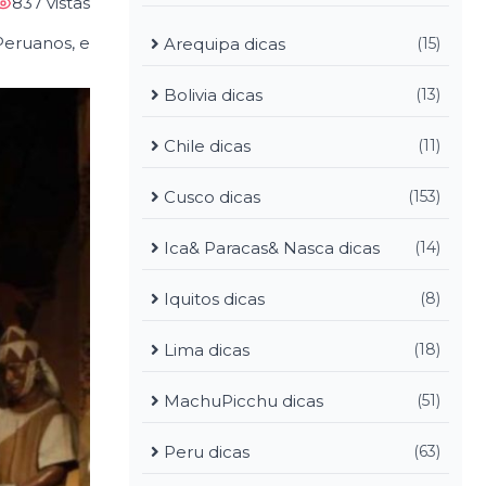
837 vistas
Peruanos, e
Arequipa dicas
(15)
Bolivia dicas
(13)
Chile dicas
(11)
Cusco dicas
(153)
Ica& Paracas& Nasca dicas
(14)
Iquitos dicas
(8)
Lima dicas
(18)
MachuPicchu dicas
(51)
Peru dicas
(63)