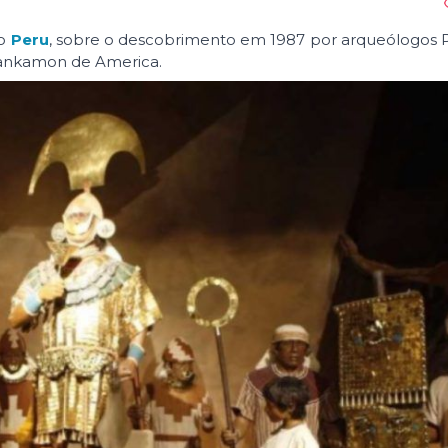
no
Peru
, sobre o descobrimento em 1987 por arqueólogos 
tankamon de America.