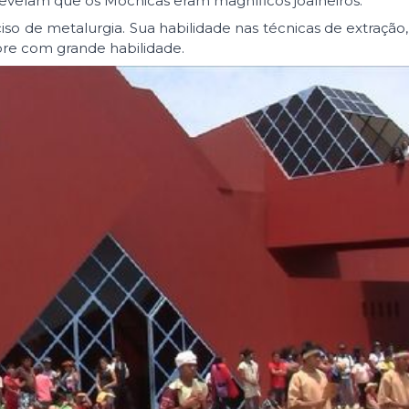
evelam que os Mochicas eram magníficos joalheiros.
o de metalurgia. Sua habilidade nas técnicas de extração,
obre com grande habilidade.