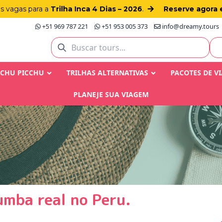
as vagas para a
Trilha Inca 4 Dias – 2026
.
Reserve agora 
+51 969 787 221
+51 953 005 373
info@dreamy.tours
ACHU PICCHU
TRILHAS ALTERNATIVAS
PACOTES DE V
PLANEJE SUA VIAGEM
umba real no Peru.