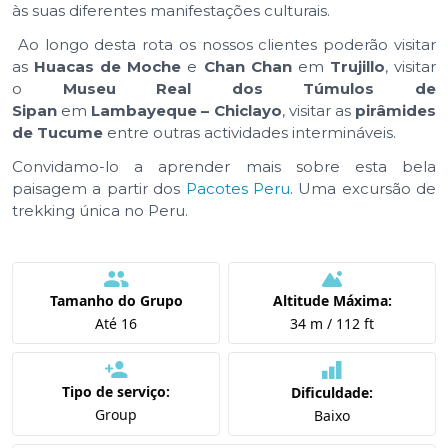
às suas diferentes manifestações culturais.
Ao longo desta rota os nossos clientes poderão visitar
as
Huacas de Moche
e
Chan Chan
em
Trujillo
, visitar
o
Museu Real dos Túmulos de
Sipan
em
Lambayeque – Chiclayo
, visitar as
pirâmides
de Tucume
entre outras actividades intermináveis.
Convidamo-lo a aprender mais sobre esta bela
paisagem a partir dos
Pacotes Peru
. Uma excursão de
trekking única no Peru.
Tamanho do Grupo
Altitude Máxima:
Até 16
34 m / 112 ft
Tipo de serviço:
Dificuldade:
Group
Baixo