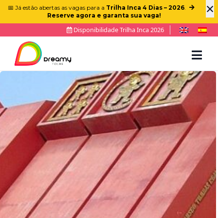
×
📅 Já estão abertas as vagas para a
Trilha Inca 4 Dias – 2026
.
Reserve agora e garanta sua vaga!
Disponibilidade Trilha Inca 2026