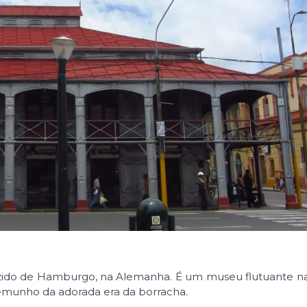
 trazido de Hamburgo, na Alemanha. É um museu flutuante 
temunho da adorada era da borracha.