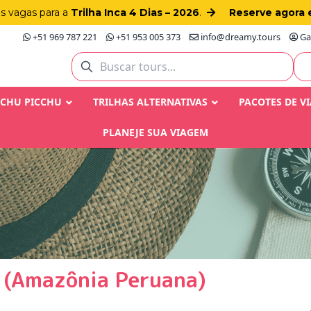
as vagas para a
Trilha Inca 4 Dias – 2026
.
Reserve agora 
+51 969 787 221
+51 953 005 373
info@dreamy.tours
Gay
ACHU PICCHU
TRILHAS ALTERNATIVAS
PACOTES DE V
PLANEJE SUA VIAGEM
s (Amazônia Peruana)