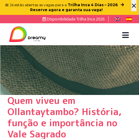
×
📅 Já estão abertas as vagas para a
Trilha Inca 4 Dias – 2026
.
Reserve agora e garanta sua vaga!
Disponibilidade Trilha Inca 2026
Quem viveu em
Ollantaytambo? História,
função e importância no
Vale Sagrado