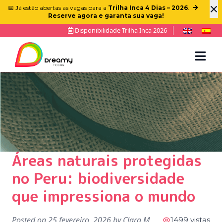
×
📅 Já estão abertas as vagas para a
Trilha Inca 4 Dias – 2026
.
Reserve agora e garanta sua vaga!
Disponibilidade Trilha Inca 2026
Áreas naturais protegidas
no Peru: biodiversidade
que impressiona o mundo
Posted on
25 fevereiro, 2026
by
Clara M
1499 vistas