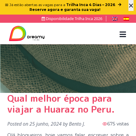
×
📅 Já estão abertas as vagas para a
Trilha Inca 4 Dias – 2026
.
Reserve agora e garanta sua vaga!
Disponibilidade Trilha Inca 2026
Qual melhor época para
viajar a Huaraz no Peru.
Posted on
25 junho, 2024
by
Bento J.
675 vistas
Olá blogueiros, hoje vamos falar, escrever sobre a