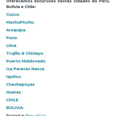
Oferecemos excursões nestas cidades do Peru,
Bolivia e Chile:
Cusco
.
MachuPicchu
.
Arequipa
.
Puno
.
Lima
.
Trujillo & Chiclayo
.
Puerto Maldonado
.
Ica Paracas Nasca
.
Iquitos
.
Chachapoyas
.
Huaraz
.
CHILE
.
BOLIVIA
.
Posted in
Peru dicas