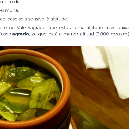
meiro dia.
ou muña.
caso seja sensível à altitude.
te no Vale Sagrado, que está a uma altitude mais baixa
Cusco.
agrado
, ya que está a menor altitud (2,800 m.s.n.m.