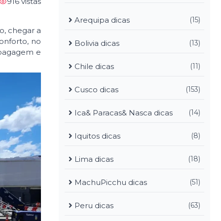
916 vistas
Arequipa dicas
(15)
o, chegar a
onforto, no
Bolivia dicas
(13)
, bagagem e
Chile dicas
(11)
Cusco dicas
(153)
Ica& Paracas& Nasca dicas
(14)
Iquitos dicas
(8)
Lima dicas
(18)
MachuPicchu dicas
(51)
Peru dicas
(63)