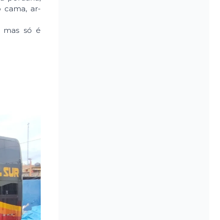
o cama, ar-
, mas só é