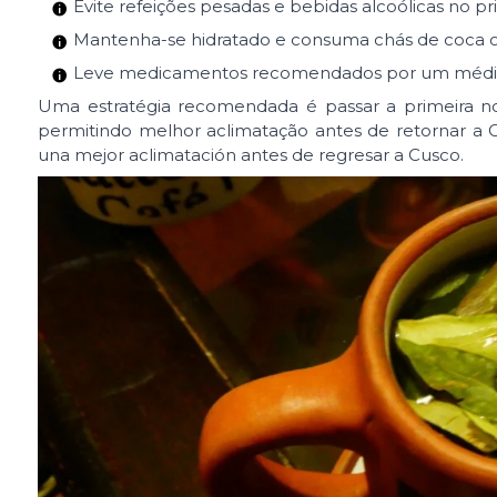
Evite refeições pesadas e bebidas alcoólicas no pri
Mantenha-se hidratado e consuma chás de coca 
Leve medicamentos recomendados por um médico, 
Uma estratégia recomendada é passar a primeira noi
permitindo melhor aclimatação antes de retornar a 
una mejor aclimatación antes de regresar a Cusco.