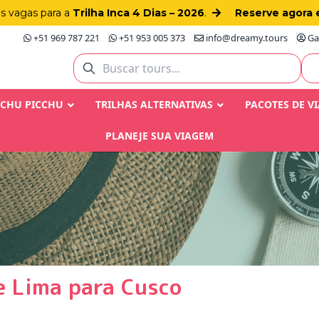
as vagas para a
Trilha Inca 4 Dias – 2026
.
Reserve agora 
+51 969 787 221
+51 953 005 373
info@dreamy.tours
Gay
ACHU PICCHU
TRILHAS ALTERNATIVAS
PACOTES DE V
PLANEJE SUA VIAGEM
de Lima para Cusco