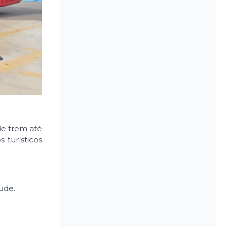
de trem até
 turísticos
ude.