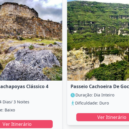
achapoyas Clássico 4
Passeio Cachoeira De Goc
Duração: Dia Inteiro
4 Dias/ 3 Noites
Dificuldade: Duro
e: Baixo
Ver Itinerário
Ver Itinerário