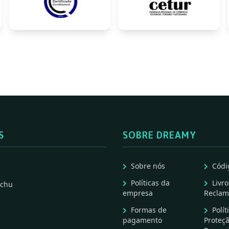
S
SOBRE DREAMY
Sobre nós
Códi
Políticas da
Livro
cchu
empresa
Reclam
Formas de
Polít
pagamento
Proteç