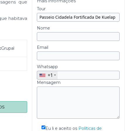
mais informações
isagens que
Tour
que habitava
Nome
Email
:
Grupal
Whatsapp
+1
Mensagem
OS
Eu li e aceito os
Políticas de