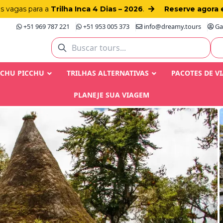
as vagas para a
Trilha Inca 4 Dias – 2026
.
Reserve agora 
+51 969 787 221
+51 953 005 373
info@dreamy.tours
Gay
ACHU PICCHU
TRILHAS ALTERNATIVAS
PACOTES DE V
PLANEJE SUA VIAGEM