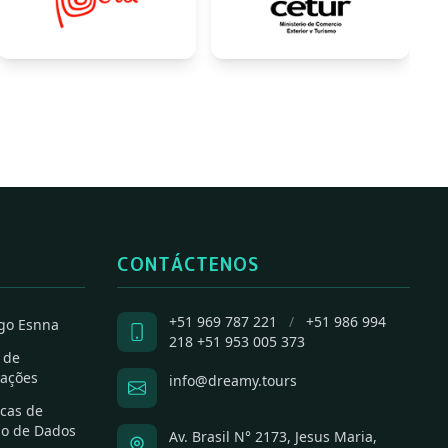
CONTÁCTENOS
+51 969 787 221
/
+51 986 994
go Esnna
218
+51 953 005 373
 de
ações
info@dreamy.tours
icas de
ão de Dados
Av. Brasil N° 2173, Jesus Maria,