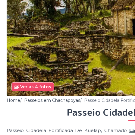
Ver as 4 fotos
Home
Passeios em Chachapoyas
Passeio Cidadela Fortif
Passeio Cidadel
Passeio Cidadela Fortificada De Kuelap, Chamado
La