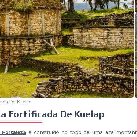
icada De Kuelap
a Fortificada De Kuelap
 Fortaleza
e construído no topo de uma alta montanh