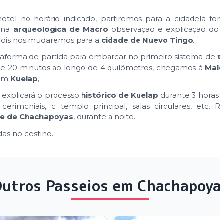
el no horário indicado, partiremos para a cidadela fort
zona
arqueológica de Macro
observação e explicação d
epois nos mudaremos para a
cidade de Nuevo Tingo
.
taforma de partida para embarcar no primeiro sistema de
de 20 minutos ao longo de 4 quilômetros, chegamos à
Mal
 em
Kuelap
,
a explicará o processo
histórico de Kuelap
durante 3 horas
 cerimoniais, o templo principal, salas circulares, etc.
de de Chachapoyas
, durante a noite.
as no destino.
utros Passeios em Chachapoy