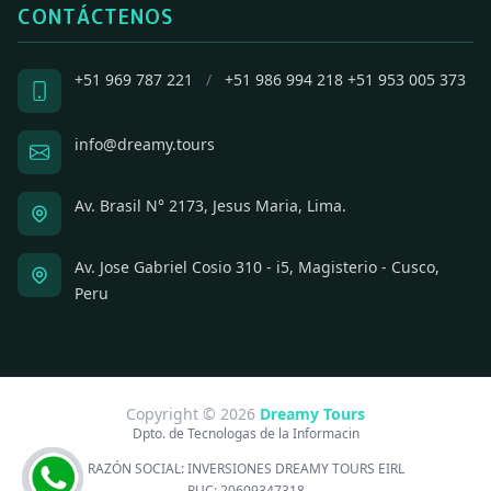
CONTÁCTENOS
+51 969 787 221
/
+51 986 994 218
+51 953 005 373
info@dreamy.tours
Av. Brasil N° 2173, Jesus Maria, Lima.
Av. Jose Gabriel Cosio 310 - i5, Magisterio - Cusco,
Peru
Copyright © 2026
Dreamy Tours
Dpto. de Tecnologas de la Informacin
RAZÓN SOCIAL:
INVERSIONES DREAMY TOURS EIRL
RUC:
20609347318