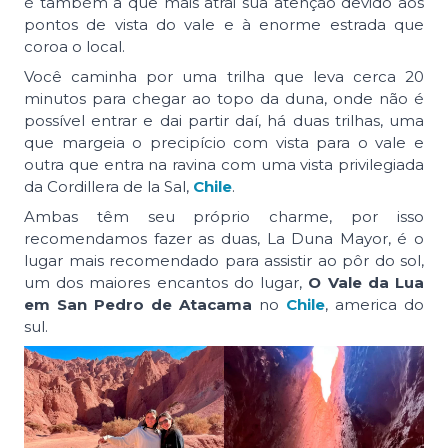
é também a que mais atrai sua atenção devido aos
pontos de vista do vale e à enorme estrada que
coroa o local.
Você caminha por uma trilha que leva cerca 20
minutos para chegar ao topo da duna, onde não é
possível entrar e dai partir daí, há duas trilhas, uma
que margeia o precipício com vista para o vale e
outra que entra na ravina com uma vista privilegiada
da Cordillera de la Sal,
Chile
.
Ambas têm seu próprio charme, por isso
recomendamos fazer as duas, La Duna Mayor, é o
lugar mais recomendado para assistir ao pôr do sol,
um dos maiores encantos do lugar,
O Vale da Lua
em San Pedro de Atacama
no
Chile
, america do
sul.