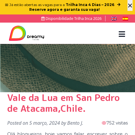
×
📅 Já estão abertas as vagas para a
Trilha Inca 4 Dias – 2026
.
Reserve agora e garanta sua vaga!
Disponibilidade Trilha Inca 2026
Vale da Lua em San Pedro
de Atacama,Chile.
Posted on
5 março, 2024
by
Bento J.
752 vistas
Olá blogueiros, hoje vamos falar, escrever sobre o