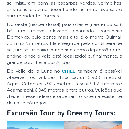
se misturam com as escarpas verdes, vermelhas,
amarelas e azuis, desenhando as mais diversas e
surpreendentes formas.
Do oeste (nascer do sol) para o leste (nascer do sol),
há um relevo elevado chamado cordilheira
Domeyko, cujo ponto mais alto é o morro Quimal,
com 4.275 metros. Ela é seguida pela cordilheira de
sal, um setor baixo conhecido como depressão pré-
andina (onde o vale está localizado) e, finalmente, a
grande cordilheira dos Andes.
Do Valle de la Luna no
CHILE
, também é possível
observar os vulcões: Licancabur 5.900 metros),
Aguas Calientes 5.925 metros, Lascar 5.155 metros e
Acamarachi, 6.045 metros, entre outros. Vulcões que
dividem esse relevo e ordenam o sistema existente
de rios e córregos.
Excursão Tour by Dreamy Tours: