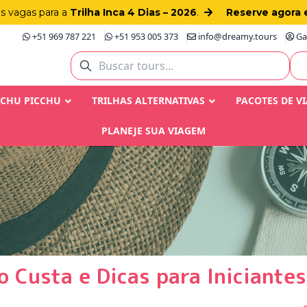
as vagas para a
Trilha Inca 4 Dias – 2026
.
Reserve agora 
+51 969 787 221
+51 953 005 373
info@dreamy.tours
Gay
ACHU PICCHU
TRILHAS ALTERNATIVAS
PACOTES DE V
PLANEJE SUA VIAGEM
to Custa e Dicas para Iniciantes