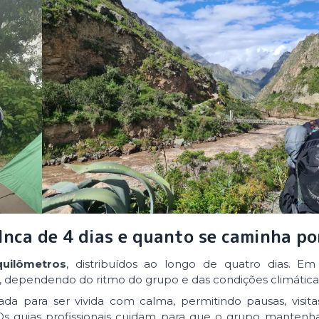
Inca de 4 dias e quanto se caminha po
uilômetros
, distribuídos ao longo de quatro dias. Em
a, dependendo do ritmo do grupo e das condições climática
da para ser vivida com calma, permitindo pausas, visitas
 Os guias profissionais cuidam para que o grupo manten