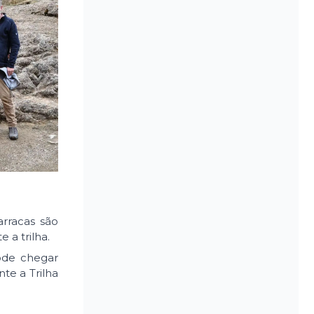
rracas são
 a trilha.
pode chegar
te a Trilha