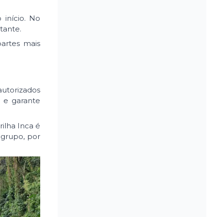
 início. No
tante.
artes mais
autorizados
 e garante
ilha Inca é
 grupo, por