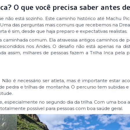
nca? O que você precisa saber antes de
ue não está sozinho. Este caminho histórico até Machu P
o. Uma das perguntas mais comuns que recebemos na Drea
curta é sim, desde que haja preparo e expectativas realistas.
uma caminhada comum. Ela atravessa antigos caminhos de p
 escondidos nos Andes. O desafio não está apenas na dis
nda assim, milhares de pessoas fazem a Trilha Inca pela p
. Não é necessário ser atleta, mas é importante estar a
s de pedra e trilhas de montanha. O percurso tem subidas e 
itude.
itude, especialmente no segundo dia da trilha. Com uma boa 
a totalmente possível para pessoas com boa saúde geral.