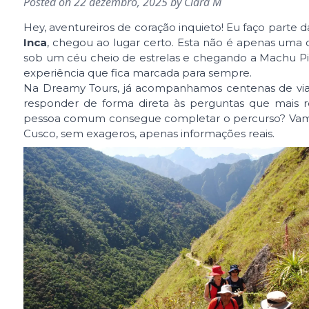
Posted on
22 dezembro, 2025
by
Clara M
Hey, aventureiros de coração inquieto! Eu faço parte
Inca
, chegou ao lugar certo. Esta não é apenas uma
sob um céu cheio de estrelas e chegando a Machu Picc
experiência que fica marcada para sempre.
Na Dreamy Tours, já acompanhamos centenas de viaj
responder de forma direta às perguntas que mais re
pessoa comum consegue completar o percurso? Vamo
Cusco, sem exageros, apenas informações reais.