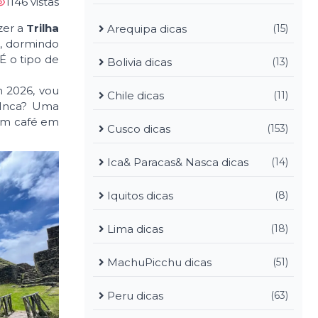
1146 vistas
zer a
Trilha
Arequipa dicas
(15)
s, dormindo
É o tipo de
Bolivia dicas
(13)
m 2026, vou
Chile dicas
(11)
a Inca? Uma
um café em
Cusco dicas
(153)
Ica& Paracas& Nasca dicas
(14)
Iquitos dicas
(8)
Lima dicas
(18)
MachuPicchu dicas
(51)
Peru dicas
(63)