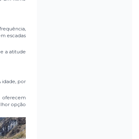
frequência,
 em escadas
e a atitude
 idade, por
ue oferecem
elhor opção