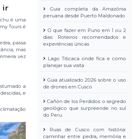
 ir
Guia completa da Amazônia
peruana desde Puerto Maldonado
icchu é uma
my Tours é
O que fazer em Puno em 1 ou 2
dias: Roteiros recomendados e
edra, passa
experiências únicas
tância, mas
rimeira vez
Lago Titicaca onde fica e como
planejar sua visita
Guia atualizado 2026 sobre o uso
costumado a
de drones em Cusco
descidas, e
Cañón de los Perdidos: o segredo
geológico que surpreende no sul
aclimatação
do Peru
Ruas de Cusco com história:
caminhar entre pedra, memória e