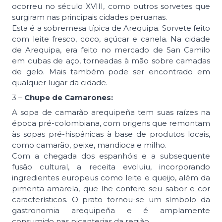
ocorreu no século XVIII, como outros sorvetes que
surgiram nas principais cidades peruanas.
Esta é a sobremesa típica de Arequipa. Sorvete feito
com leite fresco, coco, açúcar e canela. Na cidade
de Arequipa, era feito no mercado de San Camilo
em cubas de aço, torneadas à mão sobre camadas
de gelo. Mais também pode ser encontrado em
qualquer lugar da cidade.
3 –
Chupe de Camarones:
A sopa de camarão arequipeña tem suas raízes na
época pré-colombiana, com origens que remontam
às sopas pré-hispânicas à base de produtos locais,
como camarão, peixe, mandioca e milho.
Com a chegada dos espanhóis e a subsequente
fusão cultural, a receita evoluiu, incorporando
ingredientes europeus como leite e queijo, além da
pimenta amarela, que lhe confere seu sabor e cor
característicos. O prato tornou-se um símbolo da
gastronomia arequipeña e é amplamente
consumido nas picanterias da região.