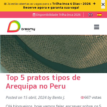
×
📅 Já estão abertas as vagas para a
Trilha Inca 4 Dias – 2026
.
Reserve agora e garanta sua vaga!
Disponibilidade Trilha Inca 2026
Top 5 pratos tipos de
Arequipa no Peru
Posted on
15 abril, 2024
by
Bento J.
667 vistas
Olá blogueiros, hoje vamos falar, escrever sobre os 5