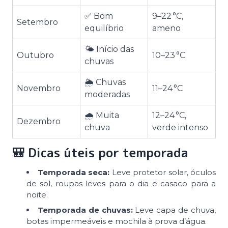
✅ Bom
9–22 °C,
Setembro
equilíbrio
ameno
🌤️ Início das
Outubro
10–23 °C
chuvas
🌦️ Chuvas
Novembro
11–24 °C
moderadas
🌧️ Muita
12–24 °C,
Dezembro
chuva
verde intenso
🎒 Dicas úteis por temporada
Temporada seca:
Leve protetor solar, óculos
de sol, roupas leves para o dia e casaco para a
noite.
Temporada de chuvas:
Leve capa de chuva,
botas impermeáveis e mochila à prova d’água.