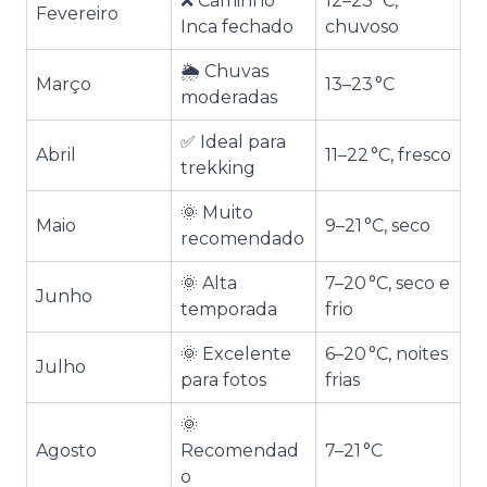
❌ Caminho
12–23 °C,
Fevereiro
Inca fechado
chuvoso
🌦️ Chuvas
Março
13–23 °C
moderadas
✅ Ideal para
Abril
11–22 °C, fresco
trekking
🌞 Muito
Maio
9–21 °C, seco
recomendado
🌞 Alta
7–20 °C, seco e
Junho
temporada
frio
🌞 Excelente
6–20 °C, noites
Julho
para fotos
frias
🌞
Agosto
Recomendad
7–21 °C
o