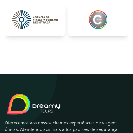
Oferecemos aos nossos clientes experiências de viagem
únicas. Atendendo aos mais altos padrões de segurança,