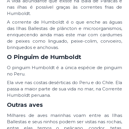
A vida abundante que existe na Baía de Paracas e
nas ilhas é possível graças às correntes frias de
Humboldt.
A corrente de Humboldt é o que enche as águas
das Ilhas Ballestas de plâncton e microorganismos,
enriquecendo ainda mais este mar com cardumes
de peixes como linguado, peixe-colim, corvoeiro,
brinquedos e anchovas.
O Pinguim de Humboldt
O pinguim Humboldt é a única espécie de pinguim
no Peru.
Ela vive nas costas desérticas do Peru e do Chile. Ela
passa a maior parte de sua vida no mar, na Corrente
Humboldt peruana.
Outras aves
Milhares de aves marinhas voam entre as Ilhas
Ballestas e seus ninhos podem ser vistas nas rochas,
entre elas temos o pelicano, condor, tetas,