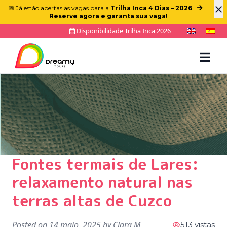
×
📅 Já estão abertas as vagas para a
Trilha Inca 4 Dias – 2026
.
Reserve agora e garanta sua vaga!
Disponibilidade Trilha Inca 2026
Fontes termais de Lares:
relaxamento natural nas
terras altas de Cuzco
Posted on
14 maio, 2025
by
Clara M
513 vistas