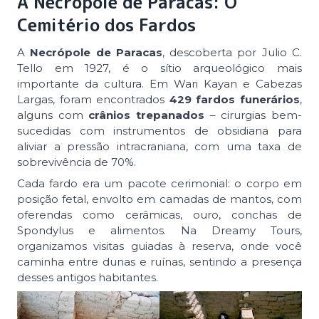
A Necrópole de Paracas: O
Cemitério dos Fardos
A
Necrópole de Paracas
, descoberta por Julio C.
Tello em 1927, é o sítio arqueológico mais
importante da cultura. Em Wari Kayan e Cabezas
Largas, foram encontrados
429 fardos funerários
,
alguns com
crânios trepanados
– cirurgias bem-
sucedidas com instrumentos de obsidiana para
aliviar a pressão intracraniana, com uma taxa de
sobrevivência de 70%.
Cada fardo era um pacote cerimonial: o corpo em
posição fetal, envolto em camadas de mantos, com
oferendas como cerâmicas, ouro, conchas de
Spondylus e alimentos. Na Dreamy Tours,
organizamos visitas guiadas à reserva, onde você
caminha entre dunas e ruínas, sentindo a presença
desses antigos habitantes.