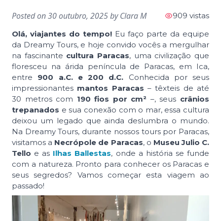
Posted on
30 outubro, 2025
by
Clara M
909 vistas
Olá, viajantes do tempo!
Eu faço parte da equipe
da Dreamy Tours, e hoje convido vocês a mergulhar
na fascinante
cultura Paracas
, uma civilização que
floresceu na árida peníncula de Paracas, em Ica,
entre
900 a.C. e 200 d.C.
Conhecida por seus
impressionantes
mantos Paracas
– têxteis de até
30 metros com
190 fios por cm²
–, seus
crânios
trepanados
e sua conexão com o mar, essa cultura
deixou um legado que ainda deslumbra o mundo.
Na Dreamy Tours, durante nossos tours por Paracas,
visitamos a
Necrópole de Paracas
, o
Museu Julio C.
Tello
e as
Ilhas Ballestas
, onde a história se funde
com a natureza. Pronto para conhecer os Paracas e
seus segredos? Vamos começar esta viagem ao
passado!