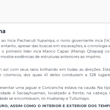
ha
ao Inca Pachacuti Yupanqui, o nono governante inca (14
o entanto, apesar das buscas em escavações, a cronologia 
ca, o primeiro líder inca Manco Capac (Manqo Qhapaq) c
 mostra evidências de estruturas anteriores ao império.
um sol com seus raios brilhando em todas as direções. Est
s e cósmicos, dos quais 41 deles conduziam a 328 lugar
esentar uma jaguar e Coricancha estava na cauda. Na típi
cidade é Sacsayhuaman, localizado a frente, na cabeça.
idade se encontravam, rio Huatanay e Tullumayo.
RO, ASSIM COMO O INTERIOR E EXTERIOR DOS TEMP