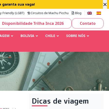
×
e garanta sua vaga!
 Friendly (LGBT)
Circuitos de Machu Picchu
Blog
Disponibilidade Trilha Inca 2026
Contato
IAGEM
BOLIVIA
CHILE
SOBRE NÓS
Dicas de viagem