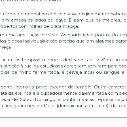
a fonte octogonal no centro estava originalmente cober
 em ambos os lados do pátio. Diziam que os maiores, lo
 cobertos com folhas de prata maciça.
em uma angulação perfeita. As cavidades e portas são u
dos blocos individuais é tão preciso que em algumas part
meça.
 ficam os templos menores dedicados ao trovão e ao arco
 direção à rua, os estudiosos acreditam servirem para d
bida de milho fermentada, a cerveja inca) ou sangue e,
arte interior a parte exterior do templo. Outra caracterí
data da era inca e é cuidadosamente pavimentada com ped
 a vida de Santo Domingo e contêm várias representaçõ
s cães guardiões de Deus (dominicanus em latim), daí o