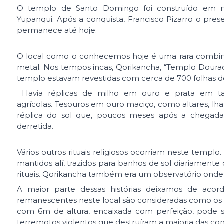
O templo de Santo Domingo foi construído em m
Yupanqui. Após a conquista, Francisco Pizarro o pre
permanece até hoje.
O local como o conhecemos hoje é uma rara combinaç
metal. Nos tempos incas, Qorikancha, “Templo Doura
templo estavam revestidas com cerca de 700 folhas
Havia réplicas de milho em ouro e prata em tam
agrícolas. Tesouros em ouro maciço, como altares,
réplica do sol que, poucos meses após a chegada d
derretida.
Vários outros rituais religiosos ocorriam neste templ
mantidos alí, trazidos para banhos de sol diariame
rituais. Qorikancha também era um observatório onde 
A maior parte dessas histórias deixamos de acor
remanescentes neste local são consideradas como os
com 6m de altura, encaixada com perfeição, pode ser
terremotos violentos que destruíram a maioria das co