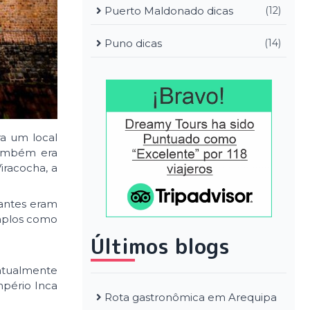
Puerto Maldonado dicas
(12)
Puno dicas
(14)
ra um local
também era
iracocha, a
 antes eram
emplos como
Últimos blogs
 atualmente
mpério Inca
Rota gastronômica em Arequipa