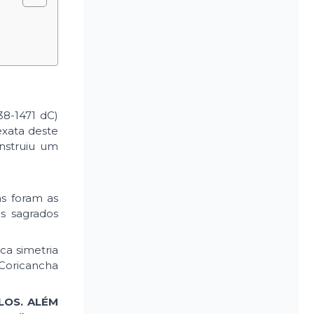
38-1471 dC)
exata deste
onstruiu um
as foram as
es sagrados
ca simetria
 Coricancha
LOS. ALÉM