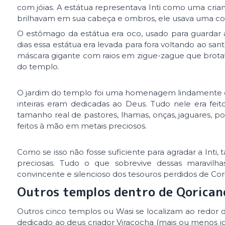
com jóias. A estátua representava Inti como uma crian
brilhavam em sua cabeça e ombros, ele usava uma coro
O estômago da estátua era oco, usado para guardar as
dias essa estátua era levada para fora voltando ao sa
máscara gigante com raios em zigue-zague que brot
do templo.
O jardim do templo foi uma homenagem lindamente ded
inteiras eram dedicadas ao Deus. Tudo nele era fe
tamanho real de pastores, lhamas, onças, jaguares, po
feitos à mão em metais preciosos.
Como se isso não fosse suficiente para agradar a Inti
preciosas. Tudo o que sobrevive dessas maravil
convincente e silencioso dos tesouros perdidos de Cor
Outros templos dentro de Qorican
Outros cinco templos ou Wasi se localizam ao redor 
dedicado ao deus criador Viracocha (mais ou menos igua