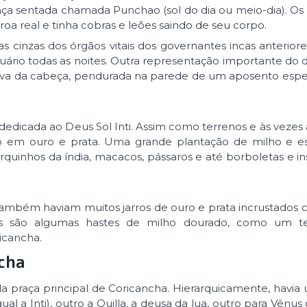
ça sentada chamada Punchao (sol do dia ou meio-dia). Os r
a real e tinha cobras e leões saindo de seu corpo.
 cinzas dos órgãos vitais dos governantes incas anteriore
ntuário todas as noites. Outra representação importante do
ava da cabeça, pendurada na parede de um aposento espe
icada ao Deus Sol Inti. Assim como terrenos e às vezes 
ito em ouro e prata. Uma grande plantação de milho e e
rquinhos da índia, macacos, pássaros e até borboletas e i
, também haviam muitos jarros de ouro e prata incrustados
has são algumas hastes de milho dourado, como um 
icancha.
cha
da praça principal de Coricancha. Hierarquicamente, havi
l a Inti), outro a Quilla, a deusa da lua, outro para Vênus