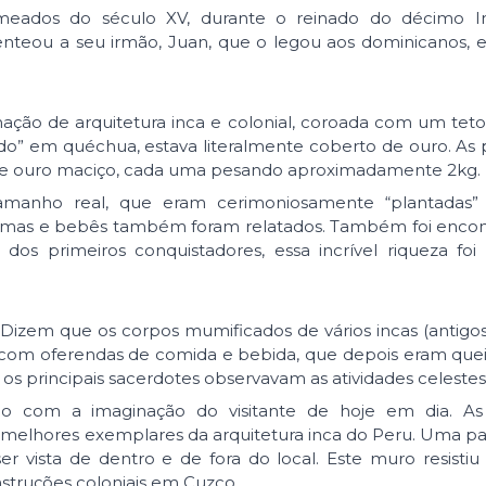
eados do século XV, durante o reinado do décimo I
senteou a seu irmão, Juan, que o legou aos dominicanos, 
ão de arquitetura inca e colonial, coroada com um teto
do” em quéchua, estava literalmente coberto de ouro. As
 de ouro maciço, cada uma pesando aproximadamente 2kg.
anho real, que eram cerimoniosamente “plantadas” 
 lhamas e bebês também foram relatados. Também foi enc
os primeiros conquistadores, essa incrível riqueza foi
o. Dizem que os corpos mumificados de vários incas (antigos
nte com oferendas de comida e bebida, que depois eram q
os principais sacerdotes observavam as atividades celestes
do com a imaginação do visitante de hoje em dia. As 
 melhores exemplares da arquitetura inca do Peru. Uma p
 vista de dentro e de fora do local. Este muro resistiu
nstruções coloniais em Cuzco.