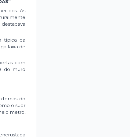
DAS”
hecidos. As
uturalmente
 destacava
 típica da
rga faixa de
bertas com
na do muro
externas do
como o suor
meio metro,
 encrustada