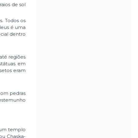
aios de sol
s. Todos os
 deus é uma
cial dentro
até regiões
státuas em
nsetos eram
 com pedras
testemunho
a um templo
 ou Chaska-