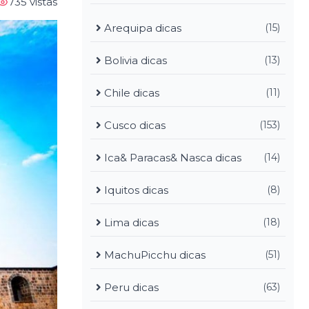
735 vistas
Arequipa dicas
(15)
Bolivia dicas
(13)
Chile dicas
(11)
Cusco dicas
(153)
Ica& Paracas& Nasca dicas
(14)
Iquitos dicas
(8)
Lima dicas
(18)
MachuPicchu dicas
(51)
Peru dicas
(63)