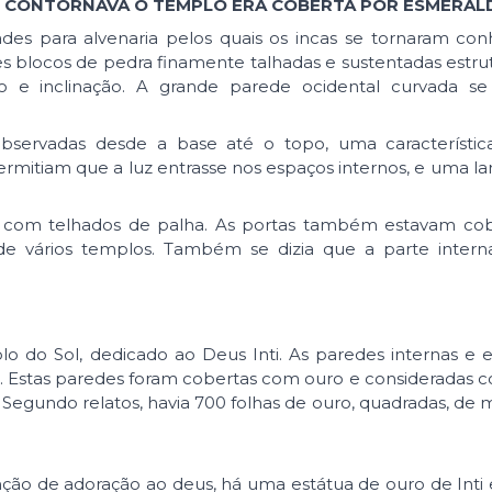
QUE CONTORNAVA O TEMPLO ERA COBERTA POR ESMERAL
des para alvenaria pelos quais os incas se tornaram con
 blocos de pedra finamente talhadas e sustentadas estr
 e inclinação. A grande parede ocidental curvada se
observadas desde a base até o topo, uma característica
permitiam que a luz entrasse nos espaços internos, e uma la
o com telhados de palha. As portas também estavam co
 de vários templos. Também se dizia que a parte inter
 do Sol, dedicado ao Deus Inti. As paredes internas e 
. Estas paredes foram cobertas com ouro e consideradas 
. Segundo relatos, havia 700 folhas de ouro, quadradas, de 
ção de adoração ao deus, há uma estátua de ouro de Inti