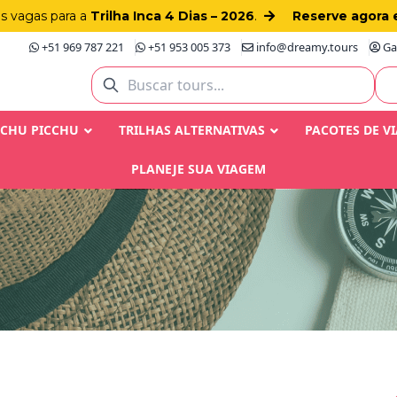
as vagas para a
Trilha Inca 4 Dias – 2026
.
Reserve agora 
+51 969 787 221
+51 953 005 373
info@dreamy.tours
Gay
ACHU PICCHU
TRILHAS ALTERNATIVAS
PACOTES DE V
PLANEJE SUA VIAGEM