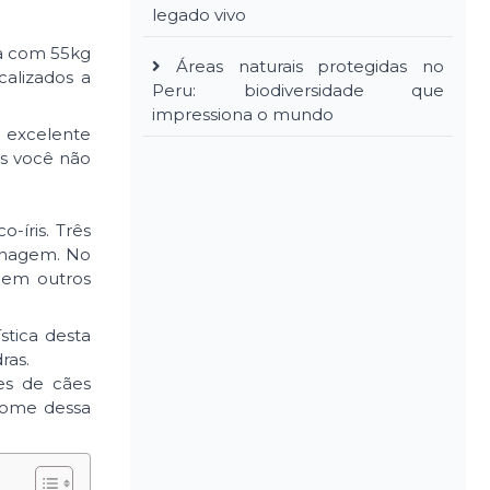
legado vivo
ta com 55kg
Áreas naturais protegidas no
calizados a
Peru: biodiversidade que
impressiona o mundo
m excelente
es você não
-íris. Três
renagem. No
 em outros
stica desta
ras.
es de cães
 nome dessa