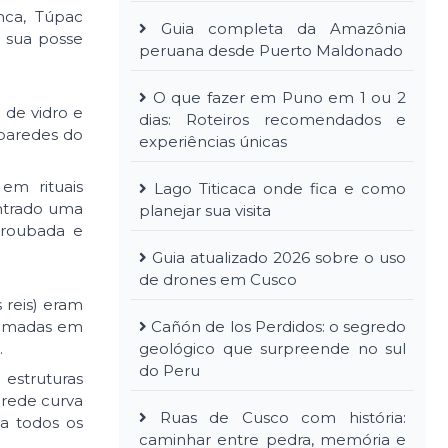
nca, Túpac
Guia completa da Amazônia
e sua posse
peruana desde Puerto Maldonado
O que fazer em Puno em 1 ou 2
 de vidro e
dias: Roteiros recomendados e
 paredes do
experiências únicas
em rituais
Lago Titicaca onde fica e como
ontrado uma
planejar sua visita
 roubada e
Guia atualizado 2026 sobre o uso
de drones em Cusco
 reis) eram
ueimadas em
Cañón de los Perdidos: o segredo
.
geológico que surpreende no sul
do Peru
estruturas
arede curva
Ruas de Cusco com história:
 a todos os
caminhar entre pedra, memória e