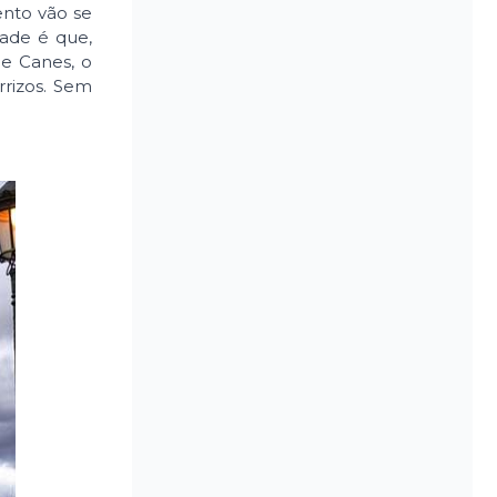
ento vão se
dade é que,
de Canes, o
rrizos. Sem