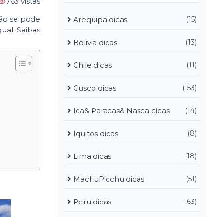
763 vistas
 não se pode
Arequipa dicas
(15)
gual. Saibas
Bolivia dicas
(13)
Chile dicas
(11)
Cusco dicas
(153)
Ica& Paracas& Nasca dicas
(14)
Iquitos dicas
(8)
Lima dicas
(18)
MachuPicchu dicas
(51)
Peru dicas
(63)