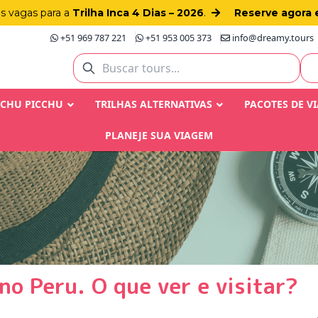
as vagas para a
Trilha Inca 4 Dias – 2026
.
Reserve agora 
+51 969 787 221
+51 953 005 373
info@dreamy.tours
ACHU PICCHU
TRILHAS ALTERNATIVAS
PACOTES DE V
PLANEJE SUA VIAGEM
no Peru. O que ver e visitar?