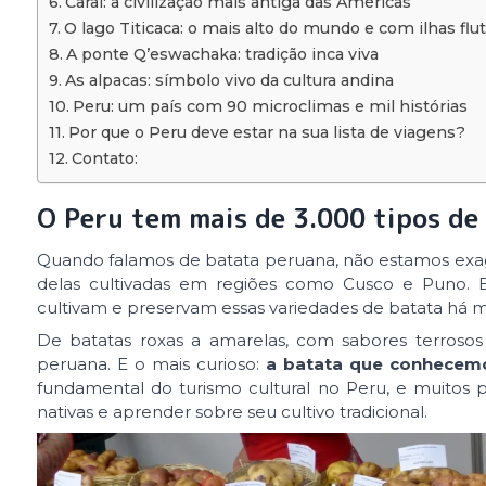
Caral: a civilização mais antiga das Américas
O lago Titicaca: o mais alto do mundo e com ilhas flu
A ponte Q’eswachaka: tradição inca viva
As alpacas: símbolo vivo da cultura andina
Peru: um país com 90 microclimas e mil histórias
Por que o Peru deve estar na sua lista de viagens?
Contato:
O Peru tem mais de 3.000 tipos de 
Quando falamos de batata peruana, não estamos exage
delas cultivadas em regiões como Cusco e Puno. Es
cultivam e preservam essas variedades de batata há mi
De batatas roxas a amarelas, com sabores terroso
peruana. E o mais curioso:
a batata que conhecemo
fundamental do turismo cultural no Peru, e muitos p
nativas e aprender sobre seu cultivo tradicional.