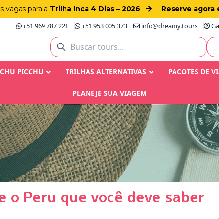
as vagas para a
Trilha Inca 4 Dias – 2026
.
Reserve agora 
+51 969 787 221
+51 953 005 373
info@dreamy.tours
Gay
ACHU PICCHU
TRILHAS ALTERNATIVAS
PACOTES DE V
PLANEJE SUA VIAGEM
e o Peru que você deve saber