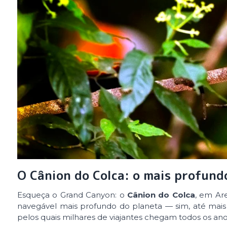
O Cânion do Colca: o mais profun
Esqueça o Grand Canyon: o
Cânion do Colca
, em Ar
navegável mais profundo do planeta — sim, até mai
pelos quais milhares de viajantes chegam todos os anos