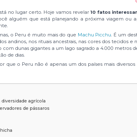
stá no lugar certo. Hoje vamos revelar
10 fatos interessa
você alguém que está planejando a próxima viagem ou 
nte.
emas, o Peru é muito mais do que
Machu Picchu
. É um des
s andinos, nos rituais ancestrais, nas cores dos tecidos e 
to com dunas gigantes a um lago sagrado a 4.000 metros de
o de dias.
 por que o Peru não é apenas um dos países mais diverso
 diversidade agrícola
servadores de pássaros
chicha