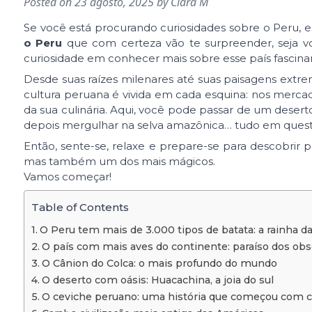
Posted on
23 agosto, 2025
by
Clara M
Se você está procurando curiosidades sobre o Peru, e
o Peru
que com certeza vão te surpreender, seja 
curiosidade em conhecer mais sobre esse país fascina
Desde suas raízes milenares até suas paisagens extr
cultura peruana é vivida em cada esquina: nos mercado
da sua culinária. Aqui, você pode passar de um deser
depois mergulhar na selva amazônica… tudo em questã
Então, sente-se, relaxe e prepare-se para descobrir
mas também um dos mais mágicos.
Vamos começar!
Table of Contents
O Peru tem mais de 3.000 tipos de batata: a rainha da
O país com mais aves do continente: paraíso dos ob
O Cânion do Colca: o mais profundo do mundo
O deserto com oásis: Huacachina, a joia do sul
O ceviche peruano: uma história que começou com 