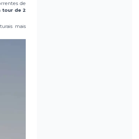
orrentes de
m
tour de 2
urais mais