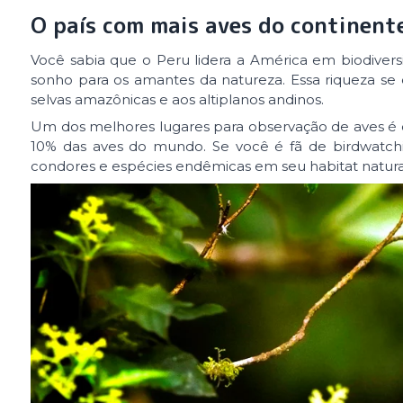
O país com mais aves do continent
Você sabia que o Peru lidera a América em biodivers
sonho para os amantes da natureza. Essa riqueza se 
selvas amazônicas e aos altiplanos andinos.
Um dos melhores lugares para observação de aves é
10% das aves do mundo. Se você é fã de birdwatchi
condores e espécies endêmicas em seu habitat natura