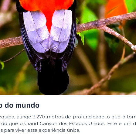
do do mundo
equipa, atinge 3.270 metros de profundidade, o que o tor
s do que o Grand Canyon dos Estados Unidos. Este é um 
 para viver essa experiência única.