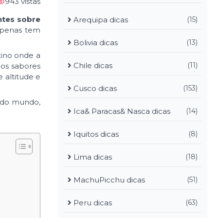
943 vistas
ntes sobre
Arequipa dicas
(15)
apenas tem
Bolivia dicas
(13)
tino onde a
Chile dicas
(11)
nos sabores
 altitude e
Cusco dicas
(153)
s do mundo,
Ica& Paracas& Nasca dicas
(14)
Iquitos dicas
(8)
Lima dicas
(18)
MachuPicchu dicas
(51)
Peru dicas
(63)