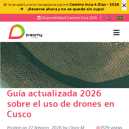
×
📅 Ya se aperturaron los espacios para el
Camino Inca 4 Días – 2026
.
¡Reserve ahora y no se quede sin cupo!
Disponibilidad Camino Inca 2026
Guía actualizada 2026
sobre el uso de drones en
Cusco
Posted on
27 febrero, 2026
by
Clara M
1519 vistas