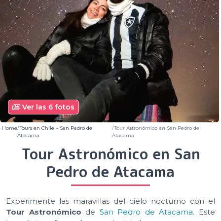
Ver las 6 fotos
Home
Tours en Chile – San Pedro de
Tour Astronómico en San Pedro de
Atacama
Atacama
Tour Astronómico en San
Pedro de Atacama
Experimente las maravillas del cielo nocturno con el
Tour Astronómico
de
San Pedro de Atacama
. Este