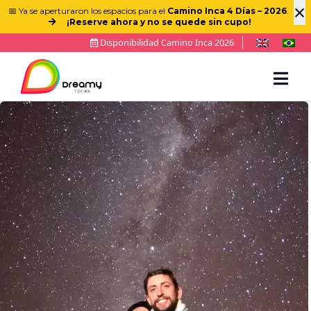
×
📅 Ya se aperturaron los espacios para el
Camino Inca 4 Días – 2026
.
¡Reserve ahora y no se quede sin cupo!
Disponibilidad Camino Inca 2026