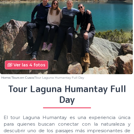
Ver las 4 fotos
Home
Tours en Cusco
Tour Laguna Humantay Full Day
Tour Laguna Humantay Full
Day
El tour Laguna Humantay es una experiencia única
para quienes buscan conectar con la naturaleza y
descubrir uno de los paisajes más impresionantes de