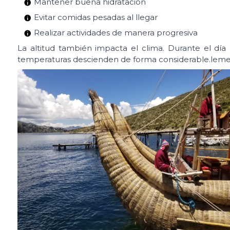
Mantener buena hidratación
Evitar comidas pesadas al llegar
Realizar actividades de manera progresiva
La altitud también impacta el clima. Durante el día
temperaturas descienden de forma considerable.leme