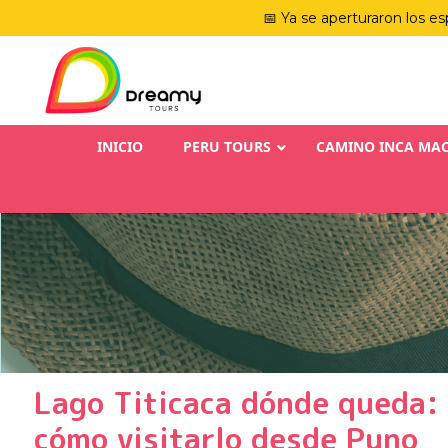
📅 Ya se aperturaron los es
INICIO
PERU TOURS
CAMINO INCA MA
Lago Titicaca dónde queda: 
cómo visitarlo desde Puno