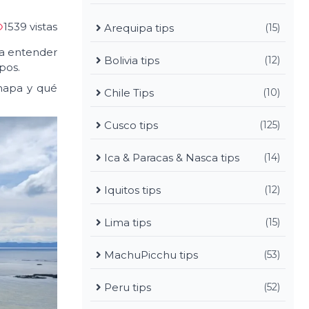
1539 vistas
Arequipa tips
(15)
ta entender
Bolivia tips
(12)
pos.
 mapa y qué
Chile Tips
(10)
Cusco tips
(125)
Ica & Paracas & Nasca tips
(14)
Iquitos tips
(12)
Lima tips
(15)
MachuPicchu tips
(53)
Peru tips
(52)