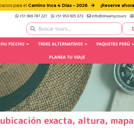
pacios para el
Camino Inca 4 Días – 2026
.
¡Reserve ahora
+51 969 787 221
+51 953 005 373
info@dreamy.tours
CHU PICCHU
TREKS ALTERNATIVOS
PAQUETES PERÚ
PLANEA TU VIAJE
ubicación exacta, altura, mapa