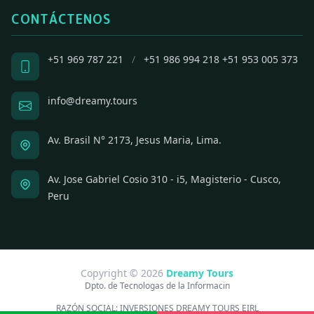
CONTÁCTENOS
+51 969 787 221
/
+51 986 994 218
+51 953 005 373
info@dreamy.tours
Av. Brasil N° 2173, Jesus Maria, Lima.
Av. Jose Gabriel Cosio 310 - i5, Magisterio - Cusco,
Peru
Copyright © 2026
Dreamy Tours
Dpto. de Tecnologas de la Informacin
RAZÓN SOCIAL:
INVERSIONES DREAMY TOURS EIRL