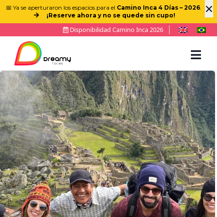
×
📅 Ya se aperturaron los espacios para el
Camino Inca 4 Días – 2026
.
¡Reserve ahora y no se quede sin cupo!
Disponibilidad Camino Inca 2026