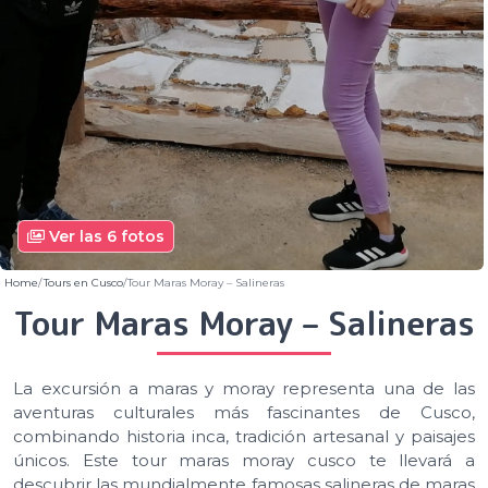
Ver las 6 fotos
Home
Tours en Cusco
Tour Maras Moray – Salineras
Tour Maras Moray – Salineras
La excursión a maras y moray representa una de las
aventuras culturales más fascinantes de Cusco,
combinando historia inca, tradición artesanal y paisajes
únicos. Este tour maras moray cusco te llevará a
descubrir las mundialmente famosas salineras de maras