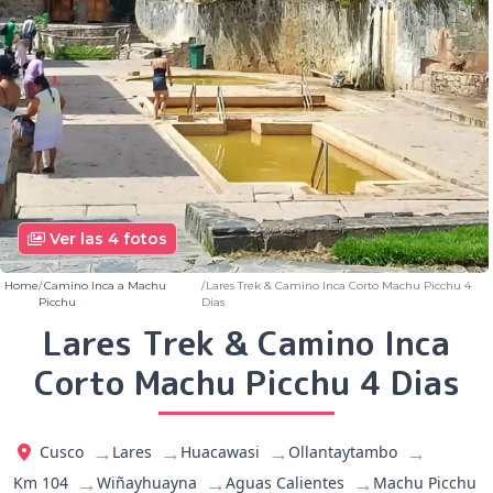
Ver las 4 fotos
Home
Camino Inca a Machu
Lares Trek & Camino Inca Corto Machu Picchu 4
Picchu
Dias
Lares Trek & Camino Inca
Corto Machu Picchu 4 Dias
→
→
→
→
Cusco
Lares
Huacawasi
Ollantaytambo
→
→
→
Km 104
Wiñayhuayna
Aguas Calientes
Machu Picchu