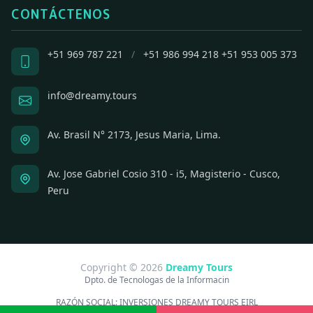
CONTÁCTENOS
+51 969 787 221
/
+51 986 994 218
+51 953 005 373
info@dreamy.tours
Av. Brasil N° 2173, Jesus Maria, Lima.
Av. Jose Gabriel Cosio 310 - i5, Magisterio - Cusco,
Peru
Copyright © 2026
Dreamy Tours
Dpto. de Tecnologas de la Informacin
RAZÓN SOCIAL:
INVERSIONES DREAMY TOURS EIRL