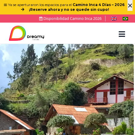
×
📅 Ya se aperturaron los espacios para el
Camino Inca 4 Días – 2026
.
¡Reserve ahora y no se quede sin cupo!
Disponibilidad Camino Inca 2026