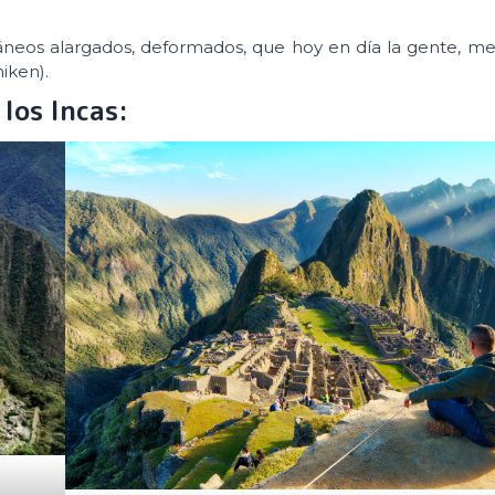
cráneos alargados, deformados, que hoy en día la gente, me
iken).
los Incas: