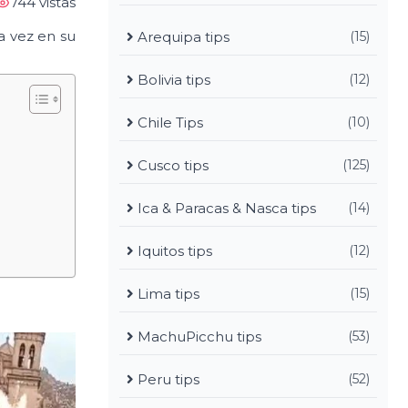
744 vistas
a vez en su
Arequipa tips
(15)
Bolivia tips
(12)
Chile Tips
(10)
Cusco tips
(125)
Ica & Paracas & Nasca tips
(14)
Iquitos tips
(12)
Lima tips
(15)
MachuPicchu tips
(53)
Peru tips
(52)