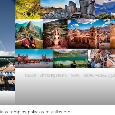
cusco – dreamy tours – peru – sitios visitas gu
aicos, templos, palacios, murallas, etc…