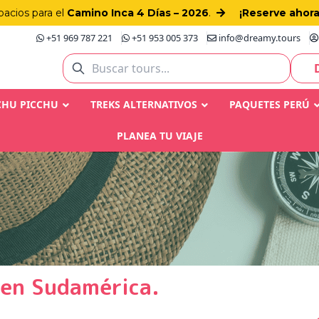
pacios para el
Camino Inca 4 Días – 2026
.
¡Reserve ahora
+51 969 787 221
+51 953 005 373
info@dreamy.tours
CHU PICCHU
TREKS ALTERNATIVOS
PAQUETES PERÚ
PLANEA TU VIAJE
 en Sudamérica.