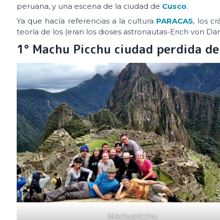
peruana, y una escena de la ciudad de
Cusco
.
Ya que hacía referencias a la cultura
PARACAS
, los 
teoría de los (eran los dioses astronautas-Erich von Dän
1° Machu Picchu ciudad perdida de 
Machupicchu