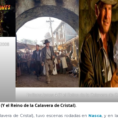
 2008
Indiana Jones 4 (Y el Reino de la Calavera de Cr
(Y el Reino de la Calavera de Cristal)
.
lavera de Cristal), tuvo escenas rodadas en
Nasca
, y en 