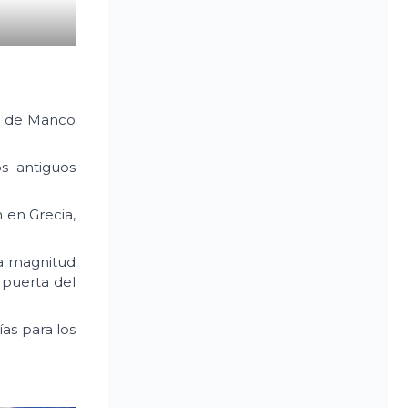
ca de Manco
s antiguos
 en Grecia,
la magnitud
a puerta del
as para los