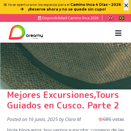
×
📅 Ya se aperturaron los espacios para el
Camino Inca 4 Días – 2026
.
¡Reserve ahora y no se quede sin cupo!
Disponibilidad Camino Inca 2026
Mejores Excursiones,Tours
Guiados en Cusco. Parte 2
Posted on
16 junio, 2025
by
Clara M
686 vistas
Hola blogueros, hoy vamos a escribir, consejos de las