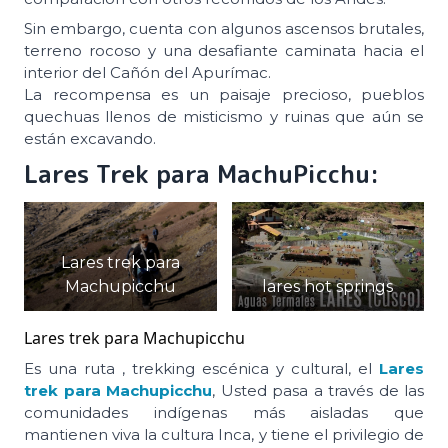
Sin embargo, cuenta con algunos ascensos brutales,
terreno rocoso y una desafiante caminata hacia el
interior del Cañón del Apurímac.
La recompensa es un paisaje precioso, pueblos
quechuas llenos de misticismo y ruinas que aún se
están excavando.
Lares Trek para MachuPicchu:
Lares trek para
Machupicchu
lares hot springs
Lares trek para Machupicchu
Es una ruta , trekking escénica y cultural, el
Lares
trek para Machupicchu
, Usted pasa a través de las
comunidades indígenas más aisladas que
mantienen viva la cultura Inca, y tiene el privilegio de