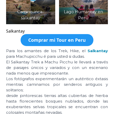
Camino-inca-
Lago Humantay en
salkantay
Perú
Salkantay
Comprar mi Tour
en Peru
Para los amantes de los Trek, Hike, el
Salkantay
para Machupicchu é para usted si dudas.
El Salkantay Trek a Machu Picchu le llevará a través
de paisajes únicos y variados y con un escenario
nada menos que impresionante.
Los fotógrafos experimentarán un auténtico éxtasis
mientras caminamos por senderos antiguos y
solitarios;
desde pintorescas tierras altas cubiertas de hierba
hasta florecientes bosques nublados, donde las
exuberantes selvas tropicales se encuentran con
colosales montañas nevadas.