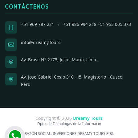
CONTÁCTENOS
+51 969 787 221
/
+51 986 994 218
+51 953 005 373
info@dreamy.tours
Av. Brasil N° 2173, Jesus Maria, Lima.
Av. Jose Gabriel Cosio 310 - i5, Magisterio - Cusco,
Peru
Copyright © 2026
Dreamy Tours
Dpto. de Tecnologas de la Informacin
RAZÓN SOCIAL:
INVERSIONES DREAMY TOURS EIRL