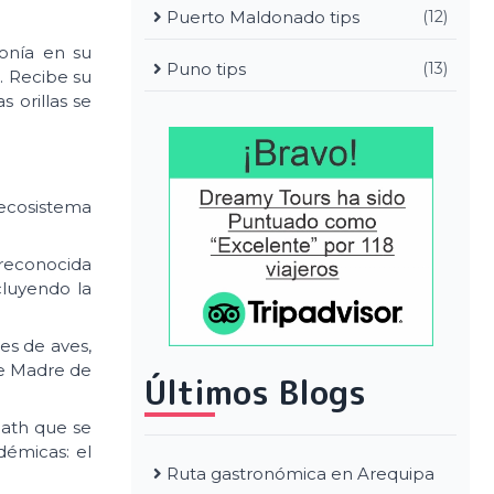
Puerto Maldonado tips
(12)
onía en su
Puno tips
(13)
. Recibe su
 orillas se
 ecosistema
 reconocida
cluyendo la
es de aves,
de Madre de
Últimos Blogs
ath que se
démicas: el
Ruta gastronómica en Arequipa