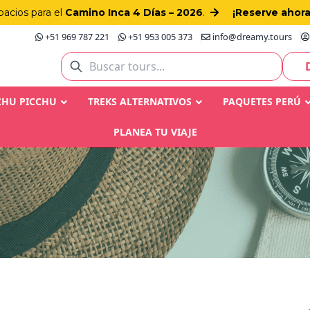
pacios para el
Camino Inca 4 Días – 2026
.
¡Reserve ahora
+51 969 787 221
+51 953 005 373
info@dreamy.tours
CHU PICCHU
TREKS ALTERNATIVOS
PAQUETES PERÚ
PLANEA TU VIAJE