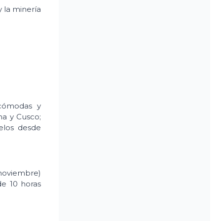
 la minería
 cómodas y
ma y Cusco;
elos desde
 noviembre)
de 10 horas