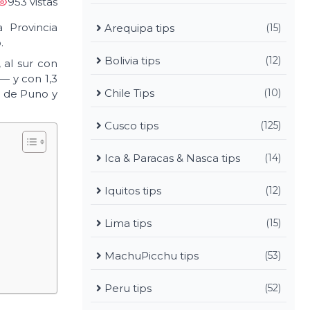
953 vistas
 Provincia
Arequipa tips
(15)
.
Bolivia tips
(12)
 al sur con
— y con 1,3
Chile Tips
(10)
s de Puno y
Cusco tips
(125)
Ica & Paracas & Nasca tips
(14)
Iquitos tips
(12)
Lima tips
(15)
MachuPicchu tips
(53)
Peru tips
(52)