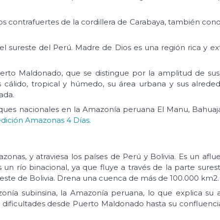
los contrafuertes de la cordillera de Carabaya, también con
 sureste del Perú. Madre de Dios es una región rica y ex
rto Maldonado, que se distingue por la amplitud de sus 
 cálido, tropical y húmedo, su área urbana y sus alrede
ada.
rques nacionales en la Amazonía peruana El Manu, Bahua
dición Amazonas 4 Días.
nas, y atraviesa los países de Perú y Bolivia. Es un aflue
un río binacional, ya que fluye a través de la parte sures
roeste de Bolivia. Drena una cuenca de más de 100.000 km2.
a subinsina, la Amazonía peruana, lo que explica su al
 dificultades desde Puerto Maldonado hasta su confluencia