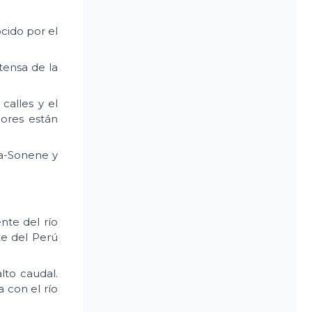
ocido por el
tensa de la
calles y el
dores están
ja-Sonene y
nte del río
te del Perú
to caudal.
 con el río