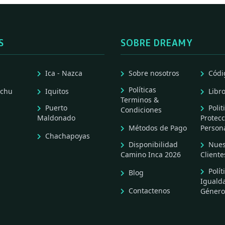
S
SOBRE DREAMY
Ica - Nazca
Sobre nosotros
Códi
Políticas
cchu
Iquitos
Libr
Terminos &
Puerto
Polit
Condiciones
Maldonado
Protecc
Métodos de Pago
Person
Chachapoyas
Disponibilidad
Nues
Camino Inca 2026
Cliente
Polít
Blog
Iguald
Contactenos
Género