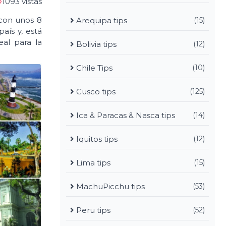
1093 vistas
 con unos 8
Arequipa tips
(15)
aís y, está
eal para la
Bolivia tips
(12)
Chile Tips
(10)
Cusco tips
(125)
Ica & Paracas & Nasca tips
(14)
Iquitos tips
(12)
Lima tips
(15)
MachuPicchu tips
(53)
Peru tips
(52)