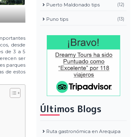
Puerto Maldonado tips
(12)
Puno tips
(13)
importantes
icos, desde
es de 3 a 5
merecen ser
les parques
as de estos
Últimos Blogs
Ruta gastronómica en Arequipa