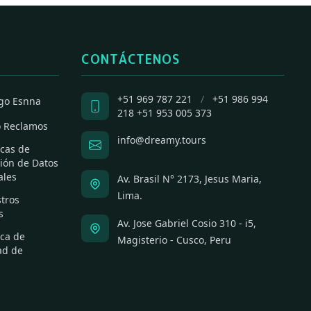
CONTÁCTENOS
+51 969 787 221
/
+51 986 994
go Esnna
218
+51 953 005 373
o Reclamos
info@dreamy.tours
icas de
ión de Datos
ales
Av. Brasil N° 2173, Jesus Maria,
Lima.
tros
s
Av. Jose Gabriel Cosio 310 - i5,
ica de
Magisterio - Cusco, Peru
ad de