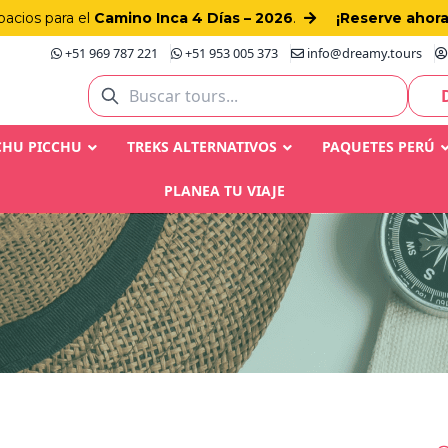
pacios para el
Camino Inca 4 Días – 2026
.
¡Reserve ahora
+51 969 787 221
+51 953 005 373
info@dreamy.tours
CHU PICCHU
TREKS ALTERNATIVOS
PAQUETES PERÚ
PLANEA TU VIAJE