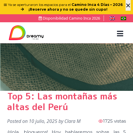
×
📅 Ya se aperturaron los espacios para el
Camino Inca 4 Días – 2026
.
¡Reserve ahora y no se quede sin cupo!
Disponibilidad Camino Inca 2026
Top 5: Las montañas más
altas del Perú
Posted on
10 julio, 2025
by
Clara M
1725 vistas
¡Hola, blogueros! Hoy hablaremos sobre las 5