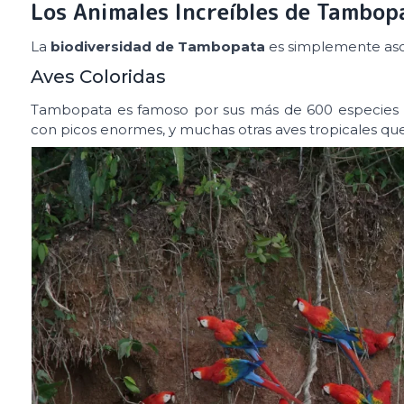
Los Animales Increíbles de Tambop
La
biodiversidad de Tambopata
es simplemente aso
Aves Coloridas
Tambopata es famoso por sus más de 600 especies d
con picos enormes, y muchas otras aves tropicales que 