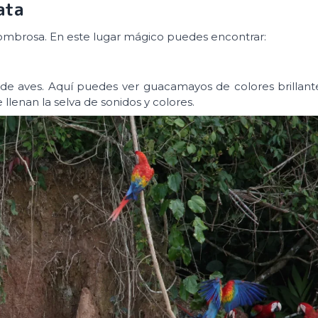
ata
mbrosa. En este lugar mágico puedes encontrar:
e aves. Aquí puedes ver guacamayos de colores brillant
llenan la selva de sonidos y colores.