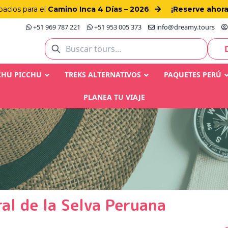
pacios para el
Camino Inca 4 Días – 2026
.
¡Reserve ahora
+51 969 787 221
+51 953 005 373
info@dreamy.tours
CHU PICCHU
TREKS ALTERNATIVOS
PAQUETES PERÚ
PLANEA TU VIAJE
al de la Selva Peruana