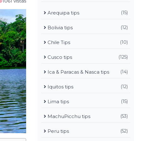
1061 vistas
Arequipa tips
(15)
Bolivia tips
(12)
Chile Tips
(10)
Cusco tips
(125)
Ica & Paracas & Nasca tips
(14)
Iquitos tips
(12)
Lima tips
(15)
MachuPicchu tips
(53)
Peru tips
(52)