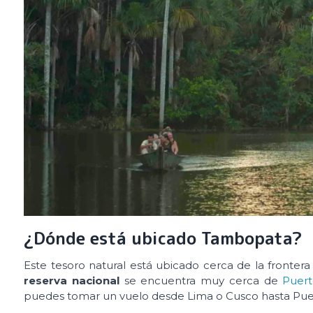
¿Dónde está ubicado Tambopata?
Este tesoro natural está ubicado cerca de la frontera
reserva nacional
se encuentra muy cerca de
Puer
puedes tomar un vuelo desde Lima o Cusco hasta Puert