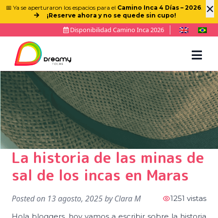
×
📅 Ya se aperturaron los espacios para el
Camino Inca 4 Días – 2026
.
¡Reserve ahora y no se quede sin cupo!
Disponibilidad Camino Inca 2026
La historia de las minas de
sal de los incas en Maras
Posted on
13 agosto, 2025
by
Clara M
1251 vistas
Hola bloggers, hoy vamos a escribir sobre la historia