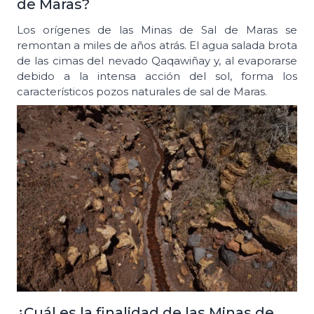
de Maras?
Los orígenes de las Minas de Sal de Maras se
remontan a miles de años atrás. El agua salada brota
de las cimas del nevado Qaqawiñay y, al evaporarse
debido a la intensa acción del sol, forma los
característicos pozos naturales de sal de Maras.
¿Cuál es la finalidad de las Minas de