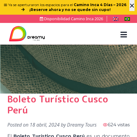
×
📅 Ya se aperturaron los espacios para el
Camino Inca 4 Días – 2026
.
¡Reserve ahora y no se quede sin cupo!
Disponibilidad Camino Inca 2026
Boleto Turístico Cusco
Perú
Posted on
18 abril, 2024
by
Dreamy Tours
624 vistas
El
Boleto Turístico Cusco Perú
es un documento