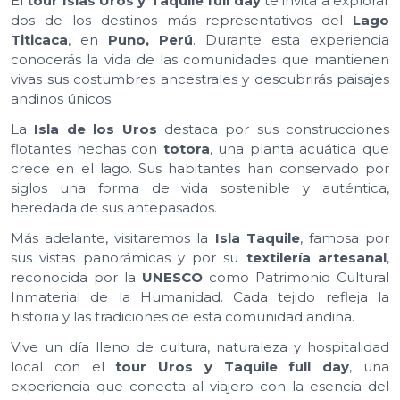
El
tour Islas Uros y Taquile full day
te invita a explorar
dos de los destinos más representativos del
Lago
Titicaca
, en
Puno, Perú
. Durante esta experiencia
conocerás la vida de las comunidades que mantienen
vivas sus costumbres ancestrales y descubrirás paisajes
andinos únicos.
La
Isla de los Uros
destaca por sus construcciones
flotantes hechas con
totora
, una planta acuática que
crece en el lago. Sus habitantes han conservado por
siglos una forma de vida sostenible y auténtica,
heredada de sus antepasados.
Más adelante, visitaremos la
Isla Taquile
, famosa por
sus vistas panorámicas y por su
textilería artesanal
,
reconocida por la
UNESCO
como Patrimonio Cultural
Inmaterial de la Humanidad. Cada tejido refleja la
historia y las tradiciones de esta comunidad andina.
Vive un día lleno de cultura, naturaleza y hospitalidad
local con el
tour Uros y Taquile full day
, una
experiencia que conecta al viajero con la esencia del