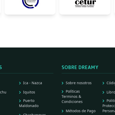
S
SOBRE DREAMY
Ica - Nazca
Sobre nosotros
Códi
Políticas
cchu
Iquitos
Libr
Terminos &
Puerto
Polit
Condiciones
Maldonado
Protecc
Métodos de Pago
Person
Chachapoyas