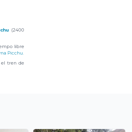
cchu
(2400
iempo libre
na Picchu.
 el tren de