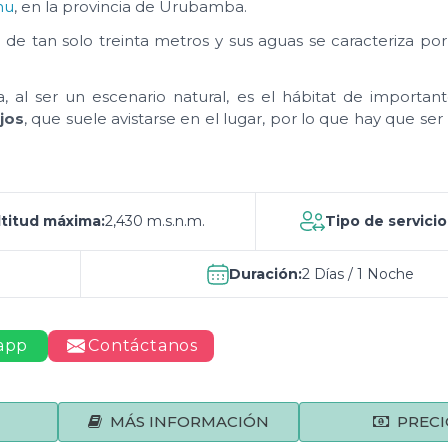
hu
, en la provincia de Urubamba.
e tan solo treinta metros y sus aguas se caracteriza por 
a, al ser un escenario natural, es el hábitat de important
jos
, que suele avistarse en el lugar, por lo que hay que se
ltitud máxima:
2,430 m.s.n.m.
Tipo de servicio
Duración:
2 Días / 1 Noche
app
Contáctanos
MÁS INFORMACIÓN
PRECI