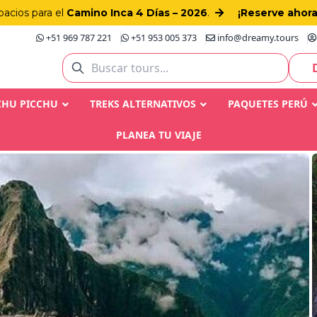
pacios para el
Camino Inca 4 Días – 2026
.
¡Reserve ahora
+51 969 787 221
+51 953 005 373
info@dreamy.tours
CHU PICCHU
TREKS ALTERNATIVOS
PAQUETES PERÚ
PLANEA TU VIAJE