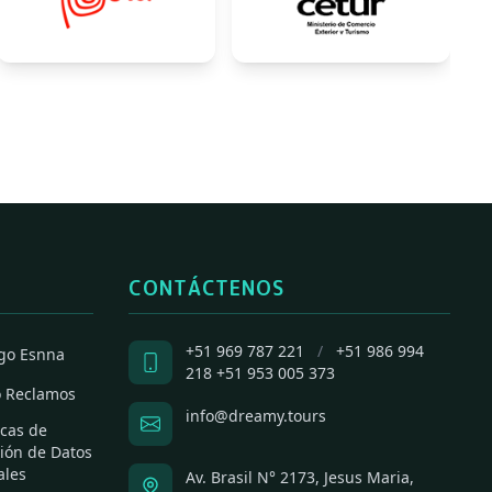
CONTÁCTENOS
+51 969 787 221
/
+51 986 994
go Esnna
218
+51 953 005 373
o Reclamos
info@dreamy.tours
icas de
ión de Datos
ales
Av. Brasil N° 2173, Jesus Maria,