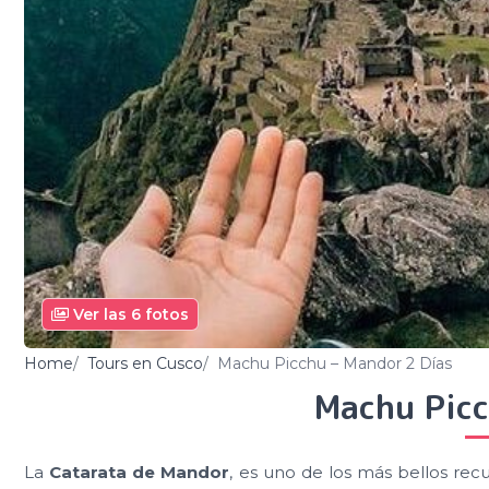
Ver las 6 fotos
Home
Tours en Cusco
Machu Picchu – Mandor 2 Días
Machu Picc
La
Catarata de Mandor
, es uno de los más bellos rec