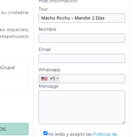
más información
Tour
su cristalina
es especies,
Nombre
r respetuosos
Email
:
Grupal
Whatsapp
+1
Mensage
OS
He leído y acepto las
Políticas de