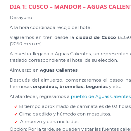
DIA 1: CUSCO – MANDOR – AGUAS CALIEN
Desayuno
A la hora coordinada recojo del hotel.
Viajaremos en tren desde la
ciudad de Cusco
(3.35
(2050 m.s.n.m).
A nuestra llegada a Aguas Calientes, un representante 
traslado correspondiente al hotel de su elección.
Almuerzo en
Aguas Calientes
.
Después del almuerzo, comenzaremos el paseo hac
hermosas
orquídeas, bromelias, begonias
y etc.
Al atardecer, regresamos a
pueblo de Aguas Calientes
El tiempo aproximado de caminata es de 03 horas
Clima es cálido y húmedo con mosquitos.
Almuerzo y cena incluidos.
Opción: Por la tarde, se pueden visitar las fuentes cali