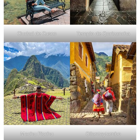
Ciudad de Cusco
Templo de Qoricancha
Machu Picchu
Ollantaytambo