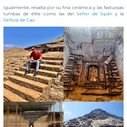
Igualmente, resalta por su fina cerámica y las fastuosas
tumbas de élite como las del
Señor de Sipán
y la
Señora de Cao
.