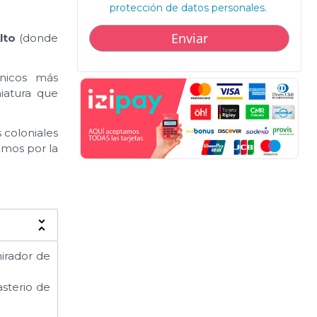
protección de datos personales.
lto
(donde
nicos más
iatura que
coloniales
emos por la
mirador de
asterio de