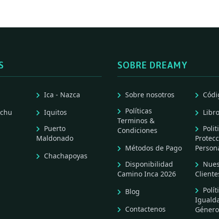
S
SOBRE DREAMY
Ica - Nazca
Sobre nosotros
Códi
Políticas
cchu
Iquitos
Libr
Terminos &
Puerto
Polit
Condiciones
Maldonado
Protecc
Métodos de Pago
Person
Chachapoyas
Disponibilidad
Nues
Camino Inca 2026
Cliente
Polít
Blog
Iguald
Contactenos
Género