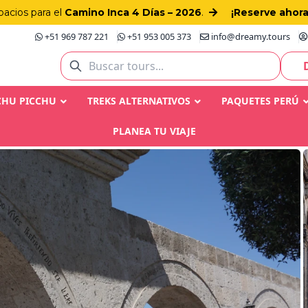
pacios para el
Camino Inca 4 Días – 2026
.
¡Reserve ahora
+51 969 787 221
+51 953 005 373
info@dreamy.tours
CHU PICCHU
TREKS ALTERNATIVOS
PAQUETES PERÚ
PLANEA TU VIAJE