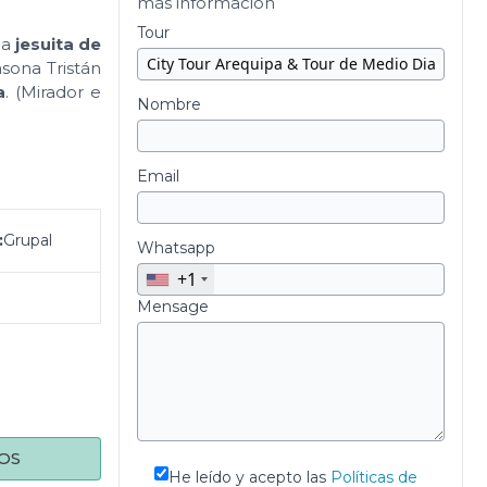
más información
Tour
sia
jesuita de
casona Tristán
a
. (Mirador e
Nombre
Email
:
Grupal
Whatsapp
+1
Mensage
OS
He leído y acepto las
Políticas de