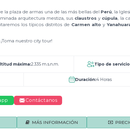
re la plaza de armas una de las más bellas del
Perú
, la Igle
ominada arquitectura mestiza, sus
claustros
y
cúpula
, la 
itaremos los típicos distritos de
Carmen alto
y
Yanahuar
¡Toma nuestro city tour!
ltitud máxima:
2.335 m.s.n.m.
Tipo de servicio
Duración:
4 Horas
app
Contáctanos
MÁS INFORMACIÓN
PRECI