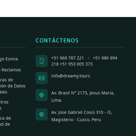
CONTÁCTENOS
+51 969 787 221
/
+51 986 994
go Esnna
218
+51 953 005 373
o Reclamos
info@dreamy.tours
icas de
ión de Datos
ales
Av. Brasil N° 2173, Jesus Maria,
Lima.
tros
s
Av. Jose Gabriel Cosio 310 - i5,
ica de
Magisterio - Cusco, Peru
ad de