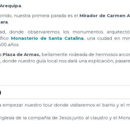
Arequipa
.
orrido, nuestra primera parada es el
Mirador de Carmen A
uara
.
dad, donde observaremos los monumentos arquitectó
ífico
Monasterio de Santa Catalina
, una ciudad en min
400 años.
sa
Plaza de Armas,
bellamente rodeada de hermosos arcos 
), donde nuestro guía local nos dará una explicación, pasar
)
ra empezar nuestro tour donde visitaremos el barrio y el 
 Iglesia de la compañía de Jesús junto al claustro y el Mon